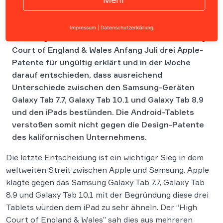
Zwei wichtige Entscheidungen gab es in Juli für
Impressum
|
Datenschutzerklärung
Samsung in Großbritannien. Zunächst hat das High
Court of England & Wales Anfang Juli drei Apple-
Patente für ungültig erklärt und in der Woche
darauf entschieden, dass ausreichend
Unterschiede zwischen den Samsung-Geräten
Galaxy Tab 7.7, Galaxy Tab 10.1 und Galaxy Tab 8.9
und den iPads bestünden. Die Android-Tablets
verstoßen somit nicht gegen die Design-Patente
des kalifornischen Unternehmens.
Die letzte Entscheidung ist ein wichtiger Sieg in dem
weltweiten Streit zwischen Apple und Samsung. Apple
klagte gegen das Samsung Galaxy Tab 7.7, Galaxy Tab
8.9 und Galaxy Tab 10.1 mit der Begründung diese drei
Tablets würden dem iPad zu sehr ähneln. Der “High
Court of England & Wales” sah dies aus mehreren