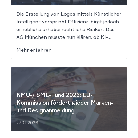
Die Erstellung von Logos mittels Künstlicher
Intelligenz verspricht Effizienz, birgt jedoch
erhebliche urheberrechtliche Risiken. Das
AG München musste nun klären, ob KI-
generierte Grafiken den notwendigen
Mehr erfahren
Schöpfungsgrad erreichen, um rechtlichen
Schutz gegen Nachahmung zu genießen. Die
Entscheidung verdeutlicht, dass der bloße
Einsatz von Algorithmen ohne menschliche
Prägung den Schutzraum des […]
KMU-/ SME-Fund 2026: EU-
Kommission fördert wieder Marken-
und Designanmeldung
27.01.2026