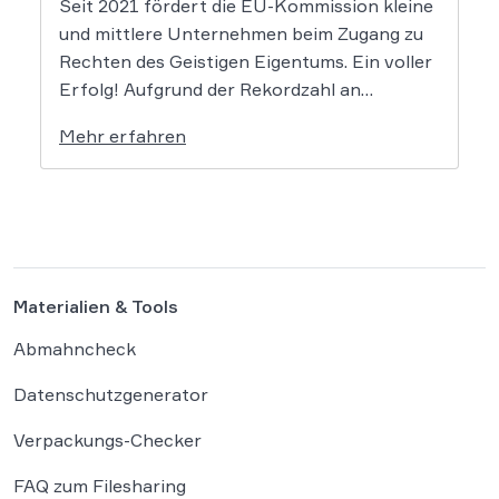
Seit 2021 fördert die EU-Kommission kleine
und mittlere Unternehmen beim Zugang zu
Rechten des Geistigen Eigentums. Ein voller
Erfolg! Aufgrund der Rekordzahl an
Anträgen für den KMU-Fonds „Ideas
Mehr erfahren
Powered for Business“ wurden die
zugewiesenen Mittel in den letzten Jahren
immer rasant aufgebraucht. Auch in diesem
Jahr wird es daher […]
Materialien & Tools
Abmahncheck
Datenschutzgenerator
Verpackungs-Checker
FAQ zum Filesharing