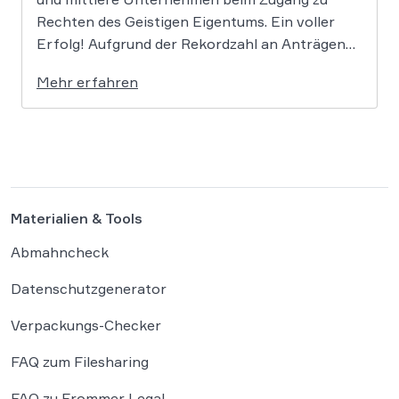
Rechten des Geistigen Eigentums. Ein voller
Erfolg! Aufgrund der Rekordzahl an Anträgen
für den KMU-Fonds „Ideas Powered for
Mehr erfahren
Business“ wurden die zugewiesenen Mittel in
den letzten Jahren immer rasant aufgebraucht.
Auch in diesem Jahr wird es daher […]
Materialien & Tools
Abmahncheck
Datenschutzgenerator
Verpackungs-Checker
FAQ zum Filesharing
FAQ zu Frommer Legal