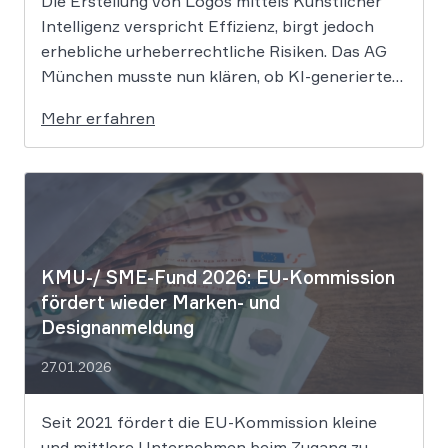
Die Erstellung von Logos mittels Künstlicher
Intelligenz verspricht Effizienz, birgt jedoch
erhebliche urheberrechtliche Risiken. Das AG
München musste nun klären, ob KI-generierte
Grafiken den notwendigen Schöpfungsgrad
Mehr erfahren
erreichen, um rechtlichen Schutz gegen
Nachahmung zu genießen. Die Entscheidung
verdeutlicht, dass der bloße Einsatz von
Algorithmen ohne menschliche Prägung den
Schutzraum des […]
KMU-/ SME-Fund 2026: EU-Kommission
fördert wieder Marken- und
Designanmeldung
27.01.2026
Seit 2021 fördert die EU-Kommission kleine
und mittlere Unternehmen beim Zugang zu