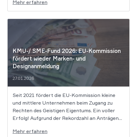
Mehr erfahren
erreichen, um rechtlichen Schutz gegen
Nachahmung zu genießen. Die Entscheidung
verdeutlicht, dass der bloße Einsatz von
Algorithmen ohne menschliche Prägung den
Schutzraum des […]
KMU-/ SME-Fund 2026: EU-Kommission
fördert wieder Marken- und
Designanmeldung
27.01.2026
Seit 2021 fördert die EU-Kommission kleine
und mittlere Unternehmen beim Zugang zu
Rechten des Geistigen Eigentums. Ein voller
Erfolg! Aufgrund der Rekordzahl an Anträgen
für den KMU-Fonds „Ideas Powered for
Mehr erfahren
Business“ wurden die zugewiesenen Mittel in