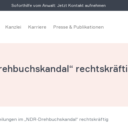
Soforthilfe vom Anwalt: Jetzt Kontakt aufnehmen
Kanzlei
Karriere
Presse & Publikationen
rehbuchskandal“ rechtskräft
ilungen im „NDR-Drehbuchskandal“ rechtskräftig