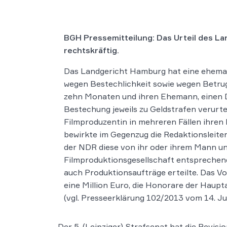
BGH Pressemitteilung: Das Urteil des L
rechtskräftig.
Das Landgericht Hamburg hat eine ehemal
wegen Bestechlichkeit sowie wegen Betru
zehn Monaten und ihren Ehemann, einen D
Bestechung jeweils zu Geldstrafen verurte
Filmproduzentin in mehreren Fällen ihren
bewirkte im Gegenzug die Redaktionsleiteri
der NDR diese von ihr oder ihrem Mann 
Filmproduktionsgesellschaft entsprechen
auch Produktionsaufträge erteilte. Das Vo
eine Million Euro, die Honorare der Haup
(vgl. Presseerklärung 102/2013 vom 14. Ju
Der 5. (Leipziger) Strafsenat hat die Revi