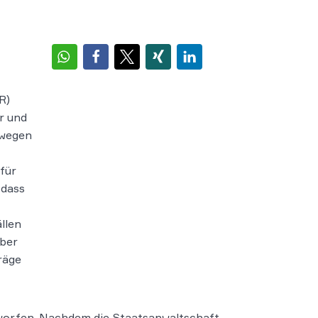
R)
r und
 wegen
für
 dass
llen
über
räge
erworfen. Nachdem die Staatsanwaltschaft