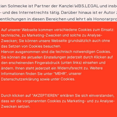
stian Solmecke ist Partner der Kanzlei WBS.LEGAL und insb
 und des Internetrechts tätig. Darüber hinaus ist er Autor 
entlichungen in diesen Bereichen und lehrt als Honorarpro
hool in Köln.
Auf unserer Webseite kommen verschiedene Cookies zum Einsatz:
technische, zu Marketing-Zwecken und solche zu Analyse-
Zwecken; Sie können unsere Webseite grundsätzlich auch ohne
das Setzen von Cookies besuchen.
Hiervon ausgenommen sind die technisch notwendigen Cookies.
Sie können die aktuellen Einstellungen jederzeit durch Klicken auf
den erscheinenden Fingerabdruck (unten links) einsehen und
ändern. Ihnen steht jederzeit ein Widerrufsrecht zu. Weitere
Informationen finden Sie unter "MEHR", unserer
Datenschutzerklärung sowie unter Cookies.
Durch klicken auf "AKZEPTIEREN" erklären Sie sich einverstanden,
dass wir die vorgenannten Cookies zu Marketing- und zu Analyse-
Zwecken setzen.