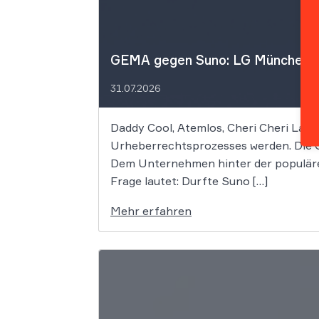
GEMA gegen Suno: LG München I f
31.07.2026
Daddy Cool, Atemlos, Cheri Cheri Lady
Urheberrechtsprozesses werden. Die G
Dem Unternehmen hinter der populäre
Frage lautet: Durfte Suno […]
Mehr erfahren