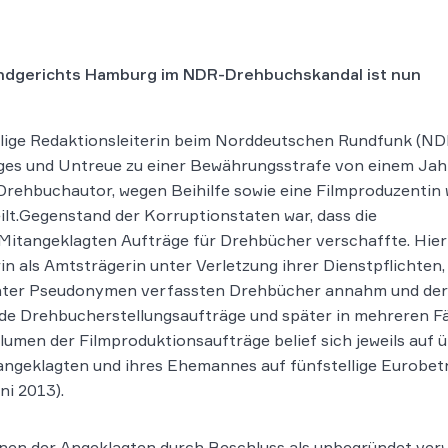
andgerichts Hamburg im NDR-Drehbuchskandal ist nun
ige Redaktionsleiterin beim Norddeutschen Rundfunk (ND
ges und Untreue zu einer Bewährungsstrafe von einem Jah
rehbuchautor, wegen Beihilfe sowie eine Filmproduzentin
ilt.Gegenstand der Korruptionstaten war, dass die
 Mitangeklagten Aufträge für Drehbücher verschaffte. Hier
n als Amtsträgerin unter Verletzung ihrer Dienstpflichten,
unter Pseudonymen verfassten Drehbücher annahm und der
de Drehbucherstellungsaufträge und später in mehreren Fä
lumen der Filmproduktionsaufträge belief sich jeweils auf 
tangeklagten und ihres Ehemannes auf fünfstellige Eurobet
ni 2013).
sionen der Angeklagten durch Beschluss als unbegründet v