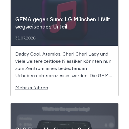
GEMA gegen Suno: LG München I fällt
wegweisendes Urteil
31.07.2026
Daddy Cool, Atemlos, Cheri Cheri Lady und
viele weitere zeitlose Klassiker könnten nun
zum Zentrum eines bedeutenden
Urheberrechtsprozesses werden. Die GEMA
klagt gegen das KI-Unternehmen Suno und
Mehr erfahren
will die Rechte ihrer Mitglieder verteidigen.
Dem Unternehmen hinter der populären KI-
Musik-App werden massive
Urheberrechtsverletzungen vorgeworfen.
Die entscheidende Frage lautet: Durfte Suno
[…]