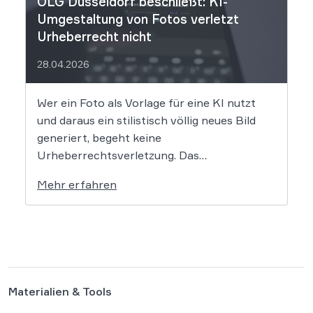
OLG Düsseldorf beschließt: KI-
Umgestaltung von Fotos verletzt
Urheberrecht nicht
28.04.2026
Wer ein Foto als Vorlage für eine KI nutzt
und daraus ein stilistisch völlig neues Bild
generiert, begeht keine
Urheberrechtsverletzung. Das
Oberlandesgericht Düsseldorf stellt klar,
Mehr erfahren
dass bloße Bildmotive nicht geschützt sind
und eine KI-gestützte Umgestaltung zulässig
ist, solange die individuellen kreativen
Merkmale des Originals nicht übernommen
werden. In der […]
Materialien & Tools