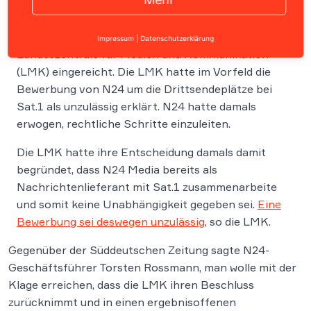
Der Nachrichtensender N24 hat Klage gegen die
Impressum
|
Datenschutzerklärung
Landeszentrale für Medien und Kommunikation
(LMK) eingereicht. Die LMK hatte im Vorfeld die
Bewerbung von N24 um die Drittsendeplätze bei
Sat.1 als unzulässig erklärt. N24 hatte damals
erwogen, rechtliche Schritte einzuleiten.
Die LMK hatte ihre Entscheidung damals damit
begründet, dass N24 Media bereits als
Nachrichtenlieferant mit Sat.1 zusammenarbeite
und somit keine Unabhängigkeit gegeben sei.
Eine
Bewerbung sei deswegen unzulässig
, so die LMK.
Gegenüber der Süddeutschen Zeitung sagte N24-
Geschäftsführer Torsten Rossmann, man wolle mit der
Klage erreichen, dass die LMK ihren Beschluss
zurücknimmt und in einen ergebnisoffenen