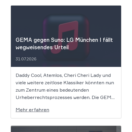
GEMA gegen Suno: LG München I fällt
wegweisendes Urteil
31.07.2026
Daddy Cool, Atemlos, Cheri Cheri Lady und
viele weitere zeitlose Klassiker könnten nun
zum Zentrum eines bedeutenden
Urheberrechtsprozesses werden. Die GEMA
klagt gegen das KI-Unternehmen Suno und
Mehr erfahren
will die Rechte ihrer Mitglieder verteidigen.
Dem Unternehmen hinter der populären KI-
Musik-App werden massive