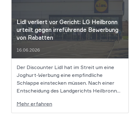
Urheberrechtsverletzungen vorgeworfen.
Die entscheidende Frage lautet: Durfte Suno
[…]
Lidl verliert vor Gericht: LG Heilbronn
urteilt gegen irreführende Bewerbung
von Rabatten
16.06.2026
Der Discounter Lidl hat im Streit um eine
Joghurt-Werbung eine empfindliche
Schlappe einstecken müssen. Nach einer
Entscheidung des Landgerichts Heilbronn
täuscht der Lebensmittelriese seine Kunden,
Mehr erfahren
wenn er Produkte als „Aktion“ mit massiven
Rabatten bewirbt, die Preise in Wahrheit
aber nie zuvor selbst verlangt hat. Das Urteil
setzt klare Grenzen […]