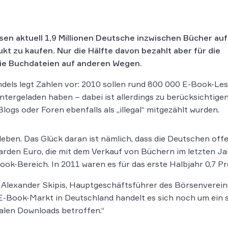
sen aktuell 1,9 Millionen Deutsche inzwischen Bücher auf
dukt zu kaufen. Nur die Hälfte davon bezahlt aber für die
 die Buchdateien auf anderen Wegen.
els legt Zahlen vor: 2010 sollen rund 800 000 E-Book-Les
ntergeladen haben – dabei ist allerdings zu berücksichtigen
ogs oder Foren ebenfalls als „illegal“ mitgezählt wurden.
eben. Das Glück daran ist nämlich, dass die Deutschen off
liarden Euro, die mit dem Verkauf von Büchern im letzten J
ok-Bereich. In 2011 waren es für das erste Halbjahr 0,7 Pr
 Alexander Skipis, Hauptgeschäftsführer des Börsenverei
-Book-Markt in Deutschland handelt es sich noch um ein s
egalen Downloads betroffen.“