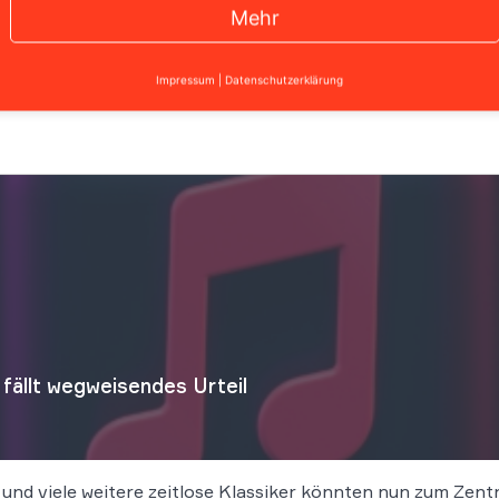
Mehr
Impressum
|
Datenschutzerklärung
ällt wegweisendes Urteil
 und viele weitere zeitlose Klassiker könnten nun zum Zen