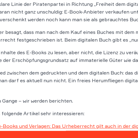
lare Linie der Piratenpartei in Richtung „Freiheit dem digi
daran nicht ganz unschuldig: E-Book-Anbieter verkaufen un
verschenkt werden noch kann man sie als gebrauchtes Buc
er besagt, dass man nach dem Kauf eines Buches mit dem 
errecht festgeschrieben ist. Beim digitalen Buch gibt es „nu
 Inhalte des E-Books zu lesen, aber nicht, die Lizenz zu ver
 der Erschöpfungsgrundsatz auf immaterielle Güter wie d
hied zwischen dem gedruckten und dem digitalen Buch: das d
an darf es aktuell nun nicht. Ein freies Herumfliegen digita
em Gange – wir werden berichten.
olgende Artikel sehr interessieren:
Books und Verlagen: Das Urheberrecht gilt auch in der dig