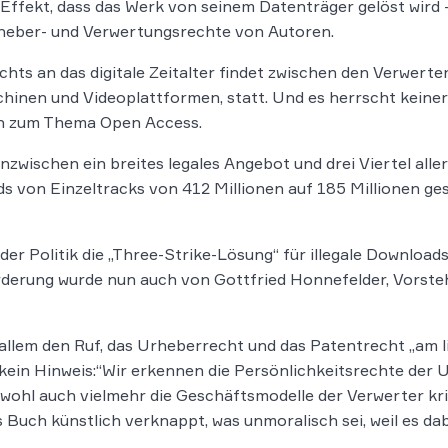
Effekt, dass das Werk von seinem Datenträger gelöst wird –
rheber- und Verwertungsrechte von Autoren.
hts an das digitale Zeitalter findet zwischen den Verwert
inen und Videoplattformen, statt. Und es herrscht keinerl
ch zum Thema Open Access.
inzwischen ein breites legales Angebot und drei Viertel alle
ads von Einzeltracks von 412 Millionen auf 185 Millionen g
der Politik die „Three-Strike-Lösung“ für illegale Downloa
rderung wurde nun auch von Gottfried Honnefelder, Vorst
 allem den Ruf, das Urheberrecht und das Patentrecht „am l
 kein Hinweis:“Wir erkennen die Persönlichkeitsrechte der
en wohl auch vielmehr die Geschäftsmodelle der Verwerter k
s Buch künstlich verknappt, was unmoralisch sei, weil es d