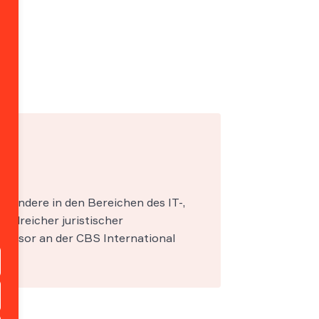
esondere in den Bereichen des IT-,
zahlreicher juristischer
fessor an der CBS International