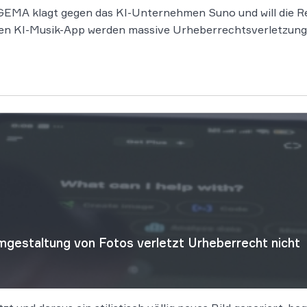
EMA klagt gegen das KI-Unternehmen Suno und will die Rec
n KI-Musik-App werden massive Urheberrechtsverletzung
gestaltung von Fotos verletzt Urheberrecht nicht