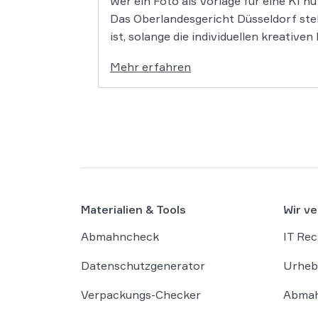
Wer ein Foto als Vorlage für eine KI nu
Das Oberlandesgericht Düsseldorf stell
ist, solange die individuellen kreativ
Mehr erfahren
Materialien & Tools
Wir ve
Abmahncheck
IT Rec
Datenschutzgenerator
Urheb
Verpackungs-Checker
Abmah