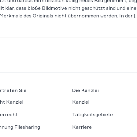
tzt und daraus ein stilistisch völlig neues Bild generiert, 
t klar, dass bloße Bildmotive nicht geschützt sind und ein
en Merkmale des Originals nicht übernommen werden. In der [
rtreten Sie
Die Kanzlei
ht Kanzlei
Kanzlei
errecht
Tätigkeitsgebiete
nung Filesharing
Karriere