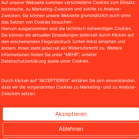
Der In-App-Zwang macht es möglich
Auf unserer Webseite kommen verschiedene Cookies zum Einsatz:
technische, zu Marketing-Zwecken und solche zu Analyse-
Zwecken; Sie können unsere Webseite grundsätzlich auch ohne
das Setzen von Cookies besuchen.
Hiervon ausgenommen sind die technisch notwendigen Cookies.
Sie können die aktuellen Einstellungen jederzeit durch Klicken auf
den erscheinenden Fingerabdruck (unten links) einsehen und
ändern. Ihnen steht jederzeit ein Widerrufsrecht zu. Weitere
Informationen finden Sie unter "MEHR", unserer
Datenschutzerklärung sowie unter Cookies.
Christian Solmecke
tner WBS.LEGAL
Durch klicken auf "AKZEPTIEREN" erklären Sie sich einverstanden,
dass wir die vorgenannten Cookies zu Marketing- und zu Analyse-
stian Solmecke ist Partner der Kanzlei WBS.LEGAL und insb
Zwecken setzen.
 und des Internetrechts tätig. Darüber hinaus ist er Autor 
entlichungen in diesen Bereichen und lehrt als Honorarpro
hool in Köln.
Akzeptieren
Ablehnen