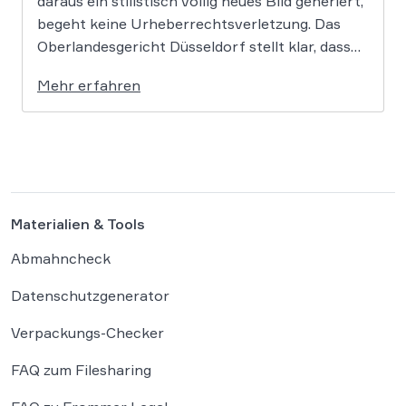
daraus ein stilistisch völlig neues Bild generiert,
begeht keine Urheberrechtsverletzung. Das
Oberlandesgericht Düsseldorf stellt klar, dass
bloße Bildmotive nicht geschützt sind und eine
Mehr erfahren
KI-gestützte Umgestaltung zulässig ist, solange
die individuellen kreativen Merkmale des
Originals nicht übernommen werden. In der […]
Materialien & Tools
Abmahncheck
Datenschutzgenerator
Verpackungs-Checker
FAQ zum Filesharing