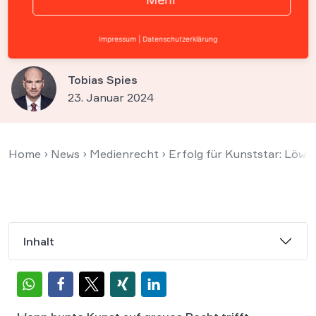
Galerie-Vertrag mit Geuer &
Geuer gebunden
Impressum
|
Datenschutzerklärung
Tobias Spies
23. Januar 2024
Home
›
News
›
Medienrecht
›
Erfolg für Kunststar: Löwe
Inhalt