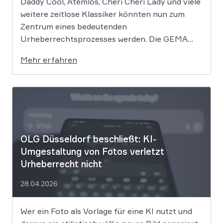
Daddy Cool, Atemlos, Cheri Cheri Lady und viele
weitere zeitlose Klassiker könnten nun zum
Zentrum eines bedeutenden
Urheberrechtsprozesses werden. Die GEMA
klagt gegen das KI-Unternehmen Suno und will
Mehr erfahren
die Rechte ihrer Mitglieder verteidigen. Dem
Unternehmen hinter der populären KI-Musik-
App werden massive
Urheberrechtsverletzungen vorgeworfen. Die
entscheidende Frage lautet: Durfte Suno […]
OLG Düsseldorf beschließt: KI-
Umgestaltung von Fotos verletzt
Urheberrecht nicht
28.04.2026
Wer ein Foto als Vorlage für eine KI nutzt und