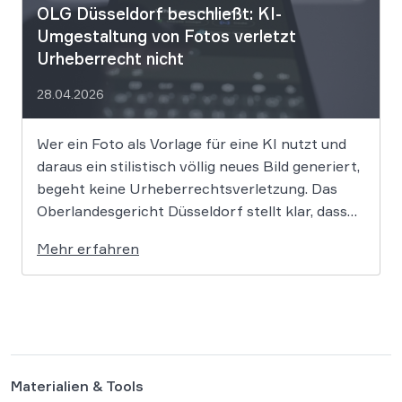
OLG Düsseldorf beschließt: KI-
Umgestaltung von Fotos verletzt
Urheberrecht nicht
28.04.2026
Wer ein Foto als Vorlage für eine KI nutzt und
daraus ein stilistisch völlig neues Bild generiert,
begeht keine Urheberrechtsverletzung. Das
Oberlandesgericht Düsseldorf stellt klar, dass
bloße Bildmotive nicht geschützt sind und eine
Mehr erfahren
KI-gestützte Umgestaltung zulässig ist, solange
die individuellen kreativen Merkmale des
Originals nicht übernommen werden. In der […]
Materialien & Tools