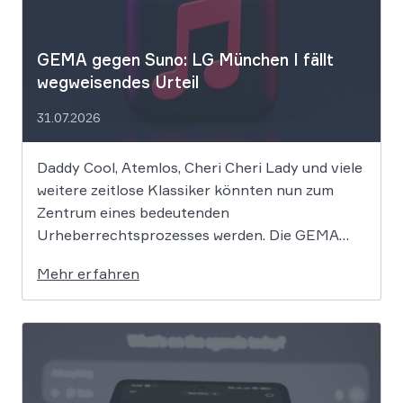
GEMA gegen Suno: LG München I fällt
wegweisendes Urteil
31.07.2026
Daddy Cool, Atemlos, Cheri Cheri Lady und viele
weitere zeitlose Klassiker könnten nun zum
Zentrum eines bedeutenden
Urheberrechtsprozesses werden. Die GEMA
klagt gegen das KI-Unternehmen Suno und will
Mehr erfahren
die Rechte ihrer Mitglieder verteidigen. Dem
Unternehmen hinter der populären KI-Musik-
App werden massive
Urheberrechtsverletzungen vorgeworfen. Die
entscheidende Frage lautet: Durfte Suno […]