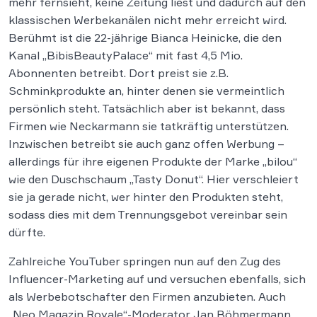
mehr fernsieht, keine Zeitung liest und dadurch auf den
klassischen Werbekanälen nicht mehr erreicht wird.
Berühmt ist die 22-jährige Bianca Heinicke, die den
Kanal „BibisBeautyPalace“ mit fast 4,5 Mio.
Abonnenten betreibt. Dort preist sie z.B.
Schminkprodukte an, hinter denen sie vermeintlich
persönlich steht. Tatsächlich aber ist bekannt, dass
Firmen wie Neckarmann sie tatkräftig unterstützen.
Inzwischen betreibt sie auch ganz offen Werbung –
allerdings für ihre eigenen Produkte der Marke „bilou“
wie den Duschschaum „Tasty Donut“. Hier verschleiert
sie ja gerade nicht, wer hinter den Produkten steht,
sodass dies mit dem Trennungsgebot vereinbar sein
dürfte.
Zahlreiche YouTuber springen nun auf den Zug des
Influencer-Marketing auf und versuchen ebenfalls, sich
als Werbebotschafter den Firmen anzubieten. Auch
„Neo Magazin Royale“-Moderator Jan Böhmermann