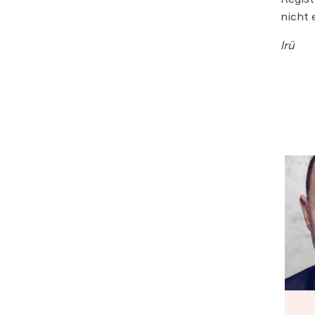
nicht 
lrü