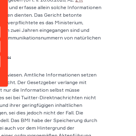
egen und erfasse allein solche Informationen
Zwecken dienten. Das Gericht betonte
r verpflichtete es das Ministerium,
innen zwei Jahren eingegangen sind und
lekommunikationsnummern von natürlichen
ng“
bgewiesen. Amtliche Informationen setzen
Gericht. Der Gesetzgeber verlange mit
ht nur die Information selbst müsse
s sei bei Twitter-Direktnachrichten nicht
und ihrer geringfügigen inhaltlichen
 sei dies jedoch nicht der Fall. Die
odell. Das BMI habe der Speicherung durch
sei auch vor dem Hintergrund der
en einer ordnungsgemäßen Aktenführung