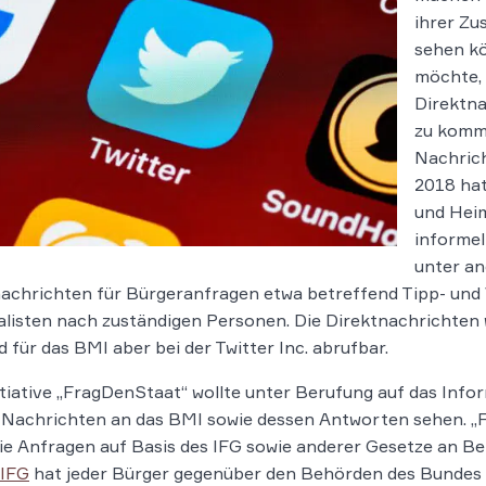
ihrer Zu
sehen k
möchte, 
Direktna
zu kommu
Nachrich
2018 hat
und Heim
informel
unter a
chrichten für Bürgeranfragen etwa betreffend Tipp- und 
listen nach zuständigen Personen. Die Direktnachrichten 
nd für das BMI aber bei der Twitter Inc. abrufbar.
itiative „FragDenStaat“ wollte unter Berufung auf das Info
 Nachrichten an das BMI sowie dessen Antworten sehen. „F
ie Anfragen auf Basis des IFG sowie anderer Gesetze an 
 IFG
hat jeder Bürger gegenüber den Behörden des Bundes 