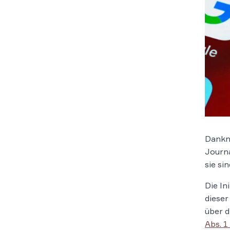
Dankna
Journa
sie si
Die In
dieser
über d
Abs. 1