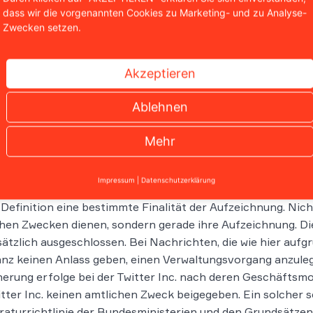
dass wir die vorgenannten Cookies zu Marketing- und zu Analyse-
8
). Der Begriff der amtlichen Informationen sei weit auszul
Zwecken setzen.
 die ausschließlich und eindeutig privaten (persönlichen) 
em die demokratischen Beteiligungsrechte der Bürger. Dahe
ht in sämtliche Direktnachrichten zu gewähren, die dort b
Akzeptieren
ndt wurden – mit Ausnahme der Namen, Usernamen und Te
nen.
Ablehnen
erwG: „Kein amtlicher Vorga
Mehr
e Sprungrevision des BMI hat das BVerwG die Klage aber a
Impressum
|
Datenschutzerklärung
, dass ihre Aufzeichnung amtlichen Zwecken dient, so das 
 Definition eine bestimmte Finalität der Aufzeichnung. Nic
hen Zwecken dienen, sondern gerade ihre Aufzeichnung. Die
ätzlich ausgeschlossen. Bei Nachrichten, die wie hier aufgr
nz keinen Anlass geben, einen Verwaltungsvorgang anzulegen,
erung erfolge bei der Twitter Inc. nach deren Geschäftsm
itter Inc. keinen amtlichen Zweck beigegeben. Ein solcher 
raturrichtlinie der Bundesministerien und den Grundsätz