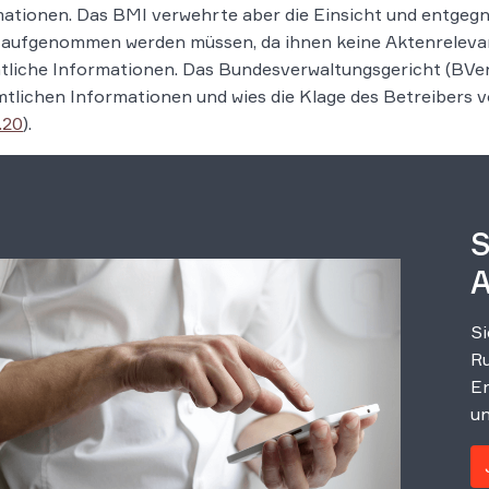
ationen. Das BMI verwehrte aber die Einsicht und entgegne
 aufgenommen werden müssen, da ihnen keine Aktenrelevan
liche Informationen. Das Bundesverwaltungsgericht (BVer
tlichen Informationen und wies die Klage des Betreibers vo
.20
).
S
A
Si
Ru
Er
un