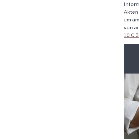
Inform
Akten
um amt
von am
10 C 3