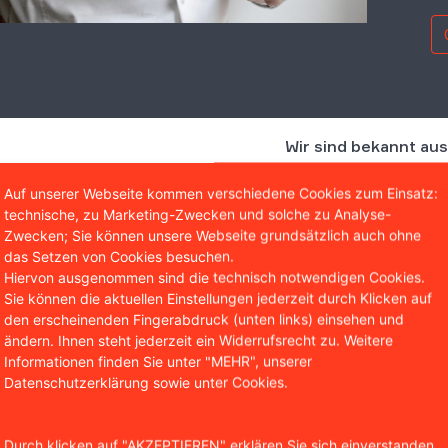
Wir sind bekannt aus
Auf unserer Webseite kommen verschiedene Cookies zum Einsatz:
technische, zu Marketing-Zwecken und solche zu Analyse-
Zwecken; Sie können unsere Webseite grundsätzlich auch ohne
das Setzen von Cookies besuchen.
Hiervon ausgenommen sind die technisch notwendigen Cookies.
Sie können die aktuellen Einstellungen jederzeit durch Klicken auf
den erscheinenden Fingerabdruck (unten links) einsehen und
ändern. Ihnen steht jederzeit ein Widerrufsrecht zu. Weitere
Informationen finden Sie unter "MEHR", unserer
Datenschutzerklärung sowie unter Cookies.
instanz legte „amtliche Info
Durch klicken auf "AKZEPTIEREN" erklären Sie sich einverstanden,
rwaltungsgericht (VG) Berlin hatte der Klage zunächst stat