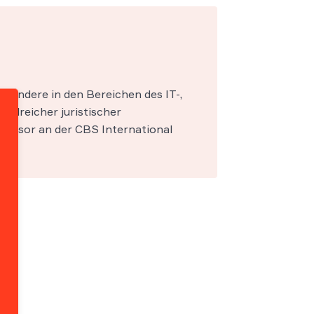
esondere in den Bereichen des IT-,
zahlreicher juristischer
fessor an der CBS International