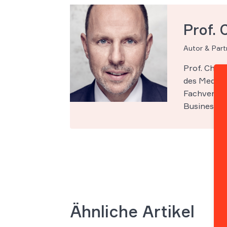
Prof. 
Autor & Par
Prof. Chri
des Medien-
Fachveröff
Business Sc
Ähnliche Artikel