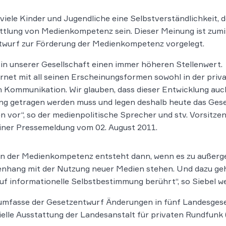
iele Kinder und Jugendliche eine Selbstverständlichkeit, 
mittlung von Medienkompetenz sein. Dieser Meinung ist zum
twurf zur Förderung der Medienkompetenz vorgelegt.
 unserer Gesellschaft einen immer höheren Stellenwert.
net mit all seinen Erscheinungsformen sowohl in der priv
en Kommunikation. Wir glauben, dass dieser Entwicklung auc
g getragen werden muss und legen deshalb heute das Gese
vor“, so der medienpolitische Sprecher und stv. Vorsitze
iner Pressemeldung vom 02. August 2011.
agen der Medienkompetenz entsteht dann, wenn es zu außer
nhang mit der Nutzung neuer Medien stehen. Und dazu geh
f informationelle Selbstbestimmung berührt“, so Siebel we
umfasse der Gesetzentwurf Änderungen in fünf Landesgeset
zielle Ausstattung der Landesanstalt für privaten Rundfunk