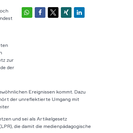
doch
indest
aten
h
tz zur
nde der
gewöhnlichen Ereignissen kommt. Dazu
ört der unreflektierte Umgang mit
iter
zen und sei als Artikelgesetz
 (LPR), die damit die medienpädagogische