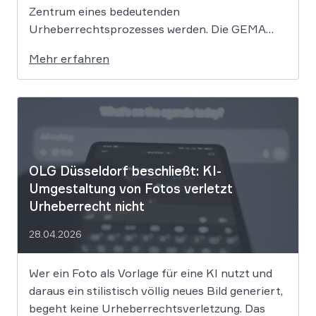
Zentrum eines bedeutenden
Urheberrechtsprozesses werden. Die GEMA
klagt gegen das KI-Unternehmen Suno und will
Mehr erfahren
die Rechte ihrer Mitglieder verteidigen. Dem
Unternehmen hinter der populären KI-Musik-
App werden massive
Urheberrechtsverletzungen vorgeworfen. Die
entscheidende Frage lautet: Durfte Suno […]
OLG Düsseldorf beschließt: KI-
Umgestaltung von Fotos verletzt
Urheberrecht nicht
28.04.2026
Wer ein Foto als Vorlage für eine KI nutzt und
daraus ein stilistisch völlig neues Bild generiert,
begeht keine Urheberrechtsverletzung. Das