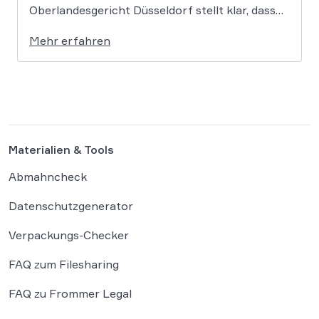
Oberlandesgericht Düsseldorf stellt klar, dass
bloße Bildmotive nicht geschützt sind und eine
Mehr erfahren
KI-gestützte Umgestaltung zulässig ist, solange
die individuellen kreativen Merkmale des
Originals nicht übernommen werden. In der […]
Materialien & Tools
Abmahncheck
Datenschutzgenerator
Verpackungs-Checker
FAQ zum Filesharing
FAQ zu Frommer Legal