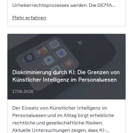
Urheberrechtsprozesses werden. Die GEMA
klagt gegen das KI-Unternehmen Suno und will
Mehr erfahren
die Rechte ihrer Mitglieder verteidigen. Dem
Unternehmen hinter der populären KI-Musik-
App werden massive
Urheberrechtsverletzungen vorgeworfen. Die
entscheidende Frage lautet: Durfte Suno […]
Diskriminierung durch KI: Die Grenzen von
Künstlicher Intelligenz im Personalwesen
17.06.2026
Der Einsatz von Künstlicher Intelligenz im
Personalwesen und im Alltag birgt erhebliche
rechtliche und gesellschaftliche Risiken.
Aktuelle Untersuchungen zeigen, dass KI-