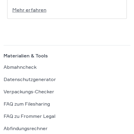
Systeme wie ChatGPT bei
Mehr erfahren
Bewerbungsprozessen systematisch rassistisch
aussortieren und Frauen zu geringeren
Gehaltsforderungen raten. Diese digitalen
Vorurteile stellen Unternehmen vor massive
Haftungsrisiken nach dem Allgemeinen
Gleichbehandlungsgesetz. Die fortschreitende
Materialien & Tools
Digitalisierung […]
Abmahncheck
Datenschutzgenerator
Verpackungs-Checker
FAQ zum Filesharing
FAQ zu Frommer Legal
Abfindungsrechner