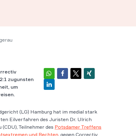
sgerau
rrectiv
 2:1 zugunsten
heit, um
eisen.
gericht (LG) Hamburg hat im medial stark
rten Eilverfahren des Juristen Dr. Ulrich
 (CDU), Teilnehmer des
Potsdamer Treffens
htsextremen und Rechten
, gegen Correctiv