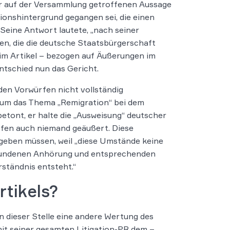
 der auf der Versammlung getroffenen Aussage
ionshintergrund gegangen sei, die einen
Seine Antwort lautete, „nach seiner
en, die die deutsche Staatsbürgerschaft
i im Artikel – bezogen auf Äußerungen im
ntschied nun das Gericht.
den Vorwürfen nicht vollständig
 um das Thema „Remigration“ bei dem
etont, er halte die „Ausweisung“ deutscher
ffen auch niemand geäußert. Diese
geben müssen, weil „diese Umstände keine
gefundenen Anhörung und entsprechenden
rständnis entsteht.“
rtikels?
 dieser Stelle eine andere Wertung des
 mit seiner gesamten Litigation-PR dem –