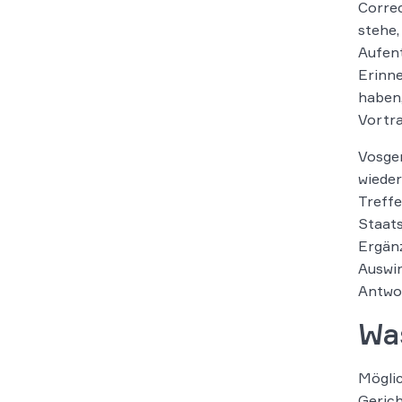
Correc
stehe,
Aufent
Erinne
haben,
Vortra
Vosger
wieder
Treffe
Staats
Ergänz
Auswir
Antwor
Was
Möglic
Gerich