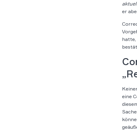
aktuel
er abe
Corre
Vorgeh
hatte,
bestät
Co
„Re
Keinen
eine C
diesem
Sache 
können
geäuße