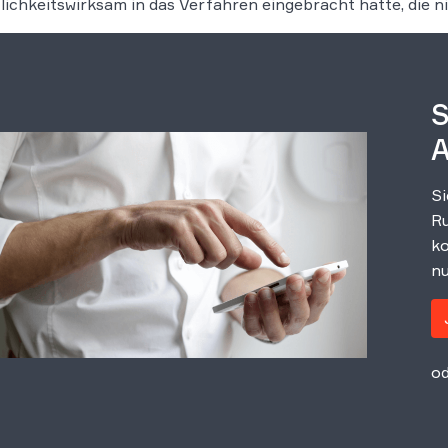
lichkeitswirksam in das Verfahren eingebracht hatte, die 
S
A
Si
Ru
ko
nu
od