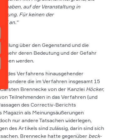
t haben, auf der Veranstaltung in
eidung. Für keinen der
auf an.“
itteilung über den Gegenstand und die
mer sehr deren Bedeutung und der Gefahr
egeben werden.
tand des Verfahrens hinausgehender
sbesondere die im Verfahren insgesamt 15
. Carsten Brennecke von der Kanzlei
Höcker
,
 von Teilnehmenden in das Verfahren (und
 Passagen des Correctiv-Berichts
as Magazin als Meinungsäußerungen
edoch nur andere Tatsachen widerlegen,
des Artikels sind zulässig, darin sind sich
 Tatsachen. Brennecke hatte gegenüber
beck-