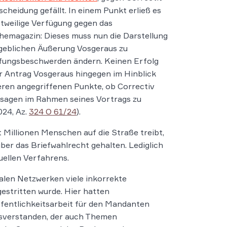
scheidung gefällt. In einem Punkt erließ es
stweilige Verfügung gegen das
emagazin: Dieses muss nun die Darstellung
geblichen Äußerung Vosgeraus zu
fungsbeschwerden ändern. Keinen Erfolg
r Antrag Vosgeraus hingegen im Hinblick
eren angegriffenen Punkte, ob Correctiv
ussagen im Rahmen seines Vortrags zu
024, Az.
324 O 61/24
).
 Millionen Menschen auf die Straße treibt,
ber das Briefwahlrecht gehalten. Lediglich
uellen Verfahrens.
len Netzwerken viele inkorrekte
estritten wurde. Hier hatten
ffentlichkeitsarbeit für den Mandanten
issverstanden, der auch Themen