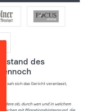
enstand des
 dennoch
ns sah sich das Gericht veranlasst,
besondere ob, durch wen und in welchem
Menschen mit Migrationshintergrund, die