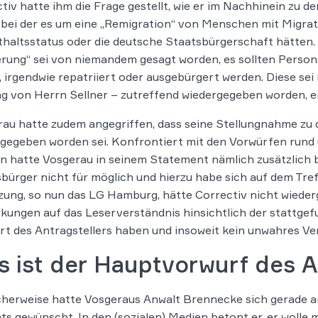
tiv hatte ihm die Frage gestellt, wie er im Nachhinein zu
 bei der es um eine „Remigration“ von Menschen mit Migrat
haltsstatus oder die deutsche Staatsbürgerschaft hätten. 
rung“ sei von niemandem gesagt worden, es sollten Person
 irgendwie repatriiert oder ausgebürgert werden. Diese se
g von Herrn Sellner – zutreffend wiedergegeben worden, e
au hatte zudem angegriffen, dass seine Stellungnahme zu 
gegeben worden sei. Konfrontiert mit den Vorwürfen rund
n hatte Vosgerau in seinem Statement nämlich zusätzlich b
bürger nicht für möglich und hierzu habe sich auf dem Tre
ung, so nun das LG Hamburg, hätte Correctiv nicht wieder
kungen auf das Leserverständnis hinsichtlich der statt
t des Antragstellers haben und insoweit kein unwahres Ve
 ist der Hauptvorwurf des A
herweise hatte Vosgeraus Anwalt Brennecke sich gerade an
ts gewünscht. In den (sozialen) Medien betont er, er wolle