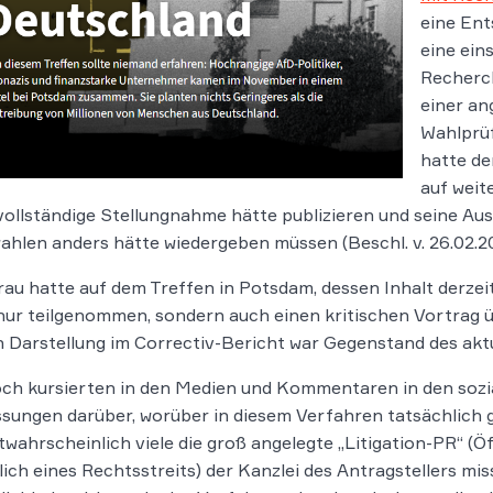
eine Ent
eine ein
Recherch
einer an
Wahlprü
hatte de
auf weit
vollständige Stellungnahme hätte publizieren und seine A
ahlen anders hätte wiedergeben müssen (Beschl. v. 26.02.2
au hatte auf dem Treffen in Potsdam, dessen Inhalt derzeit
nur teilgenommen, sondern auch einen kritischen Vortrag ü
 Darstellung im Correctiv-Bericht war Gegenstand des akt
h kursierten in den Medien und Kommentaren in den sozia
sungen darüber, worüber in diesem Verfahren tatsächlich g
wahrscheinlich viele die groß angelegte „Litigation-PR“ (Ö
lich eines Rechtsstreits) der Kanzlei des Antragstellers m