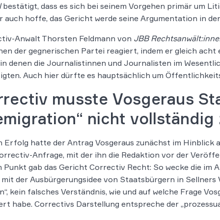
l
bestätigt, dass es sich bei seinem Vorgehen primär um Li
r auch hoffe, das Gericht werde seine Argumentation in d
ctiv-Anwalt Thorsten Feldmann von
JBB Rechtsanwält:inne
en der gegnerischen Partei reagiert, indem er gleich acht 
 in denen die Journalistinnen und Journalisten im Wesentl
igten. Auch hier dürfte es hauptsächlich um Öffentlichkei
rrectiv musste Vosgeraus St
migration“ nicht vollständig 
 Erfolg hatte der Antrag Vosgeraus zunächst im Hinblick 
orrectiv-Anfrage, mit der ihn die Redaktion vor der Veröffe
 Punkt gab das Gericht Correctiv Recht: So wecke die im A
mit der Ausbürgerungsidee von Staatsbürgern in Sellners Vo
“, kein falsches Verständnis, wie und auf welche Frage Vos
rt habe. Correctivs Darstellung entspreche der „prozessua