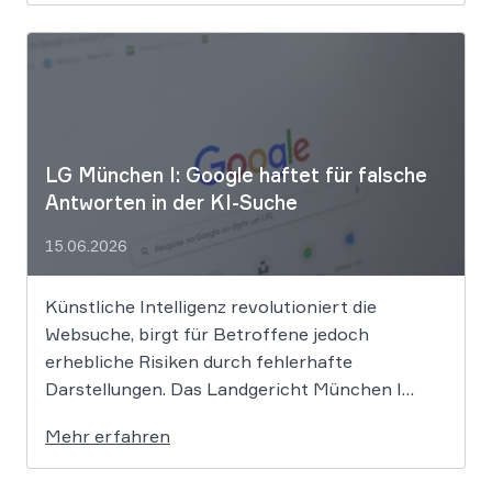
Unternehmen hinter der populären KI-Musik-
App werden massive
Urheberrechtsverletzungen vorgeworfen. Die
entscheidende Frage lautet: Durfte Suno […]
LG München I: Google haftet für falsche
Antworten in der KI-Suche
15.06.2026
Künstliche Intelligenz revolutioniert die
Websuche, birgt für Betroffene jedoch
erhebliche Risiken durch fehlerhafte
Darstellungen. Das Landgericht München I
setzt dem Tech-Giganten Google nun klare
Mehr erfahren
rechtliche Grenzen. Werden durch die
automatisierten KI-Zusammenfassungen