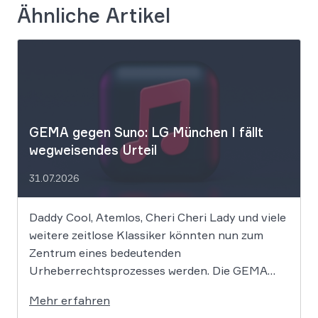
Ähnliche Artikel
GEMA gegen Suno: LG München I fällt
wegweisendes Urteil
31.07.2026
Daddy Cool, Atemlos, Cheri Cheri Lady und viele
weitere zeitlose Klassiker könnten nun zum
Zentrum eines bedeutenden
Urheberrechtsprozesses werden. Die GEMA
klagt gegen das KI-Unternehmen Suno und will
Mehr erfahren
die Rechte ihrer Mitglieder verteidigen. Dem