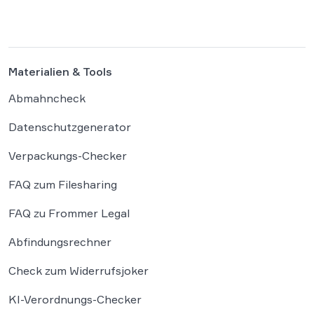
falsche Tatsachen verbreitet, greift die
unmittelbare Haftung des
Suchmaschinenbetreibers. Das Landgericht
München I (LG München I) hat in […]
Materialien & Tools
Abmahncheck
Datenschutzgenerator
Verpackungs-Checker
FAQ zum Filesharing
FAQ zu Frommer Legal
Abfindungsrechner
Check zum Widerrufsjoker
KI-Verordnungs-Checker