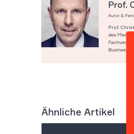
Prof. 
Autor & Par
Prof. Chri
des Medien-
Fachveröff
Business Sc
Ähnliche Artikel