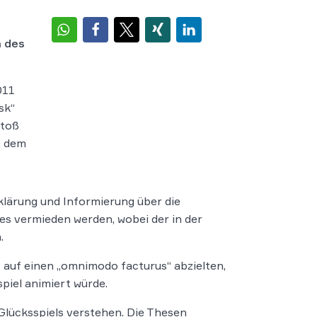
n des
011
sk“
stoß
, dem
klärung und Informierung über die
es vermieden werden, wobei der in der
.
t auf einen „omnimodo facturus“ abzielten,
piel animiert würde.
Glücksspiels verstehen. Die Thesen