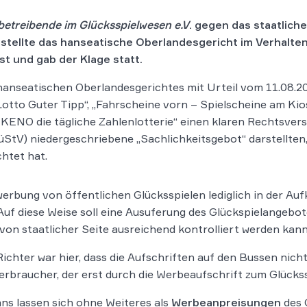
etreibende im Glücksspielwesen e.V
. gegen das staatliche
,
stellte das hanseatische Oberlandesgericht im Verhalte
t und gab der Klage statt.
 hanseatischen Oberlandesgerichtes mit Urteil vom 11.08.2
Lotto Guter Tipp“, „Fahrscheine vorn – Spielscheine am Kio
 KENO die tägliche Zahlenlotterie“ einen klaren Rechtsver
üStV) niedergeschriebene „Sachlichkeitsgebot“ darstellten
htet hat.
rbung von öffentlichen Glücksspielen lediglich in der Auf
Auf diese Weise soll eine Ausuferung des Glückspielangebot
von staatlicher Seite ausreichend kontrolliert werden kann
chter war hier, dass die Aufschriften auf den Bussen nich
rbraucher, der erst durch die Werbeaufschrift zum Glückss
s lassen sich ohne Weiteres als
Werbeanpreisungen
des 