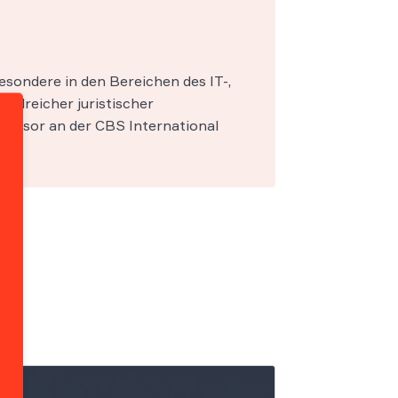
esondere in den Bereichen des IT-,
zahlreicher juristischer
fessor an der CBS International