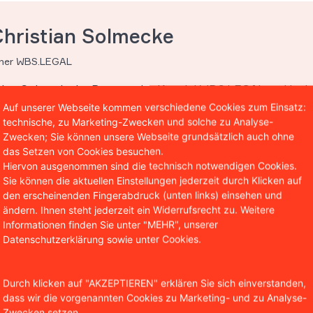
Christian Solmecke
tner WBS.LEGAL
stian Solmecke ist Partner der Kanzlei WBS.LEGAL und insb
 und des Internetrechts tätig. Darüber hinaus ist er Autor 
Auf unserer Webseite kommen verschiedene Cookies zum Einsatz:
technische, zu Marketing-Zwecken und solche zu Analyse-
entlichungen in diesen Bereichen und lehrt als Honorarpro
Zwecken; Sie können unsere Webseite grundsätzlich auch ohne
hool in Köln.
das Setzen von Cookies besuchen.
Hiervon ausgenommen sind die technisch notwendigen Cookies.
Sie können die aktuellen Einstellungen jederzeit durch Klicken auf
den erscheinenden Fingerabdruck (unten links) einsehen und
ändern. Ihnen steht jederzeit ein Widerrufsrecht zu. Weitere
Informationen finden Sie unter "MEHR", unserer
Datenschutzerklärung sowie unter Cookies.
Durch klicken auf "AKZEPTIEREN" erklären Sie sich einverstanden,
dass wir die vorgenannten Cookies zu Marketing- und zu Analyse-
Zwecken setzen.