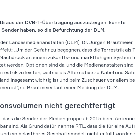
15 aus der DVB-T-Übertragung auszusteigen, könnte
 Sender haben, so die Befürchtung der DLM.
 der Landesmedienanstalten (DLM), Dr. Jürgen Brautmeier,
ekt: „Um der Gefahr zu begegnen, dass die Terrestrik als 
 Nachdruck an einem zukunfts- und marktfähigen System fü
et werden. Optionen sind da, und die Medienanstalten sind 
strik zu leisten, weil sie als Alternative zu Kabel und Satel
and insgesamt wichtig ist und beim Zuschauer vor allem be
men ist“, so Brautmeier laut einer Meldung der DLM.
tionsvolumen nicht gerechtfertigt
t, dass die Sender der Mediengruppe ab 2015 beim Antenn
bar sind. Als Grund dafür nannte RTL, dass die für eine Au
 und ein belastbares Geschäftsmodell nicht erfüllt worden 