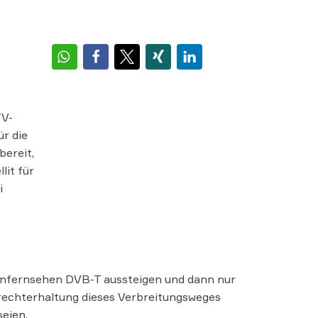
TV-
r die
bereit,
lit für
i
enfernsehen DVB-T aussteigen und dann nur
frechterhaltung dieses Verbreitungsweges
seien.