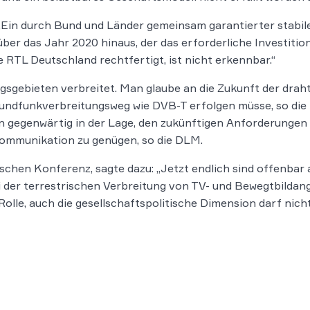
„Ein durch Bund und Länder gemeinsam garantierter stabil
er das Jahr 2020 hinaus, der das erforderliche Investition
e RTL Deutschland rechtfertigt, ist nicht erkennbar.“
gsgebieten verbreitet. Man glaube an die Zukunft der draht
 Rundfunkverbreitungsweg wie DVB-T erfolgen müsse, so di
n gegenwärtig in der Lage, den zukünftigen Anforderungen 
ommunikation zu genügen, so die DLM.
chen Konferenz, sagte dazu: „Jetzt endlich sind offenbar al
der terrestrischen Verbreitung von TV- und Bewegtbildange
lle, auch die gesellschaftspolitische Dimension darf nich