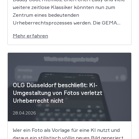
weitere zeitlose Klassiker könnten nun zum
Zentrum eines bedeutenden
Urheberrechtsprozesses werden. Die GEMA
klagt gegen das KI-Unternehmen Suno und will
Mehr erfahren
die Rechte ihrer Mitglieder verteidigen. Dem
Unternehmen hinter der populären KI-Musik-
App werden massive
Urheberrechtsverletzungen vorgeworfen. Die
entscheidende Frage lautet: Durfte Suno […]
OLG Düsseldorf beschließt: KI-
Umgestaltung von Fotos verletzt
Urheberrecht nicht
28.04.2026
Wer ein Foto als Vorlage für eine KI nutzt und
daraus ein stilistisch völlig neues Bild generiert,