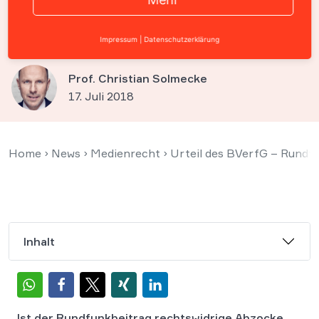
weitgehend
verfassungsgemäß
Impressum
|
Datenschutzerklärung
Prof. Christian Solmecke
17. Juli 2018
Home
›
News
›
Medienrecht
›
Urteil des BVerfG – Rundf
Inhalt
Ist der Rundfunkbeitrag rechtswidrige Abzocke