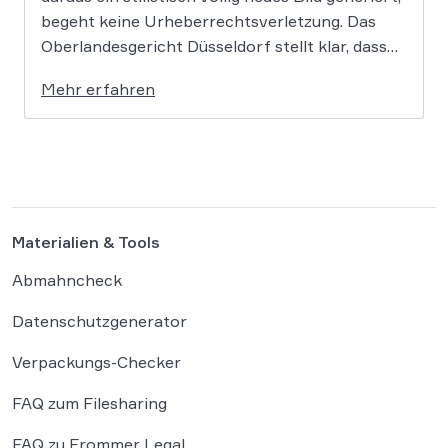
begeht keine Urheberrechtsverletzung. Das
Oberlandesgericht Düsseldorf stellt klar, dass
bloße Bildmotive nicht geschützt sind und eine
Mehr erfahren
KI-gestützte Umgestaltung zulässig ist, solange
die individuellen kreativen Merkmale des
Originals nicht übernommen werden. In der […]
Materialien & Tools
Abmahncheck
Datenschutzgenerator
Verpackungs-Checker
FAQ zum Filesharing
FAQ zu Frommer Legal