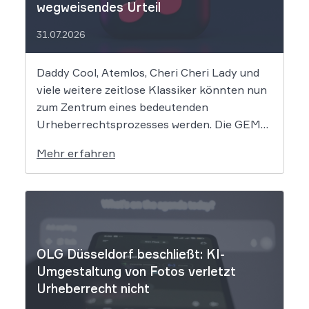
wegweisendes Urteil
31.07.2026
Daddy Cool, Atemlos, Cheri Cheri Lady und
viele weitere zeitlose Klassiker könnten nun
zum Zentrum eines bedeutenden
Urheberrechtsprozesses werden. Die GEMA
klagt gegen das KI-Unternehmen Suno und
Mehr erfahren
will die Rechte ihrer Mitglieder verteidigen.
Dem Unternehmen hinter der populären KI-
Musik-App werden massive
Urheberrechtsverletzungen vorgeworfen.
Die entscheidende Frage lautet: Durfte Suno
[…]
OLG Düsseldorf beschließt: KI-
Umgestaltung von Fotos verletzt
Urheberrecht nicht