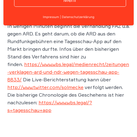
Impressum
|
Datenschutzerklärung
In wenigen Minuten beginnt die Verhandlung FAZ u.a.
gegen ARD. Es geht darum, ob die ARD aus den
Rundfunkgebühren eine Tagesschau-App auf den
Markt bringen durfte. Infos über den bisherigen
Stand des Verfahrens sind hier zu
finden.
https://www.wbs.legal/medienrecht/zeitungen
-verklagen-ard-und-ndr-wegen-tagesschau-app-
8833/
Die Live-Berichterstattung kann über
http://www.twitter.com/solmecke
verfolgt werden.
Die bisherige Chronologie des Geschehens ist hier
nachzulesen:
https://www.wbs.legal/?
s=tagesschau+app