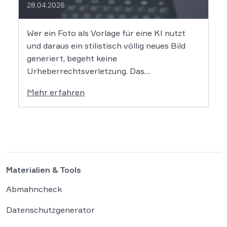
28.04.2026
Wer ein Foto als Vorlage für eine KI nutzt
und daraus ein stilistisch völlig neues Bild
generiert, begeht keine
Urheberrechtsverletzung. Das
Oberlandesgericht Düsseldorf stellt klar,
Mehr erfahren
dass bloße Bildmotive nicht geschützt sind
und eine KI-gestützte Umgestaltung zulässig
ist, solange die individuellen kreativen
Merkmale des Originals nicht übernommen
werden. In der […]
Materialien & Tools
Abmahncheck
Datenschutzgenerator