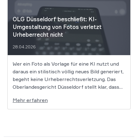
entscheidende Frage lautet: Durfte Suno […]
OLG Düsseldorf beschließt: KI-
Umgestaltung von Fotos verletzt
Urheberrecht nicht
28.04.2026
Wer ein Foto als Vorlage für eine KI nutzt und
daraus ein stilistisch völlig neues Bild generiert,
begeht keine Urheberrechtsverletzung. Das
Oberlandesgericht Düsseldorf stellt klar, dass
bloße Bildmotive nicht geschützt sind und eine
Mehr erfahren
KI-gestützte Umgestaltung zulässig ist, solange
die individuellen kreativen Merkmale des
Originals nicht übernommen werden. In der […]