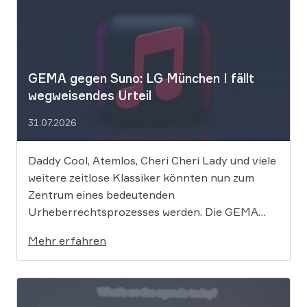
GEMA gegen Suno: LG München I fällt
wegweisendes Urteil
31.07.2026
Daddy Cool, Atemlos, Cheri Cheri Lady und viele
weitere zeitlose Klassiker könnten nun zum
Zentrum eines bedeutenden
Urheberrechtsprozesses werden. Die GEMA
klagt gegen das KI-Unternehmen Suno und will
Mehr erfahren
die Rechte ihrer Mitglieder verteidigen. Dem
Unternehmen hinter der populären KI-Musik-
App werden massive
Urheberrechtsverletzungen vorgeworfen. Die