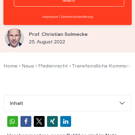
Hasskommentar gegen Tessa
Ganserer zahlen
Impressum
|
Datenschutzerklärung
Prof. Christian Solmecke
25. August 2022
Home
›
News
›
Medienrecht
›
Transfeindliche Kommentar
Inhalt