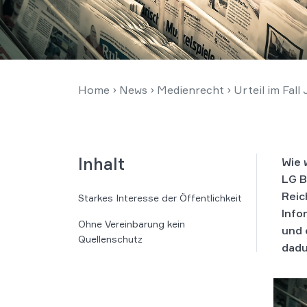
Home
›
News
›
Medienrecht
›
Urteil im Fall
Inhalt
Wie 
LG B
Reic
Starkes Interesse der Öffentlichkeit
Info
Ohne Ver­ein­ba­rung kein
und 
Quellenschutz
dadu