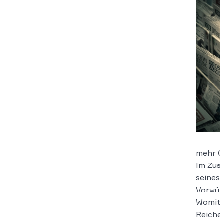
mehr C
Im Zus
seines
Vorwür
Womit 
Reiche