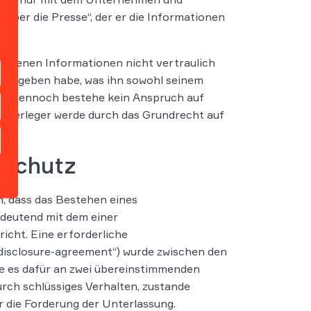
über die Presse“, der er die Informationen
haltenen Informationen nicht vertraulich
eisgegeben habe, was ihn sowohl seinem
tze. Dennoch bestehe kein Anspruch auf
en Verleger werde durch das Grundrecht auf
enschutz
n, dass das Bestehen eines
deutend mit dem einer
icht. Eine erforderliche
isclosure-agreement“) wurde zwischen den
e es dafür an zwei übereinstimmenden
urch schlüssiges Verhalten, zustande
r die Forderung der Unterlassung.