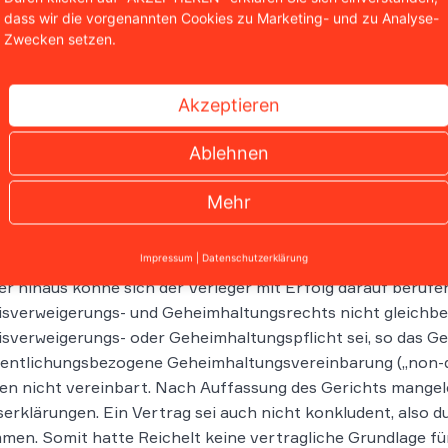
dass wir die vorgenannten Cookies zu Marketing- und zu Analyse-
herweise vor unabhängigen Gerichten führt, sondern auch „
Zwecken setzen.
ielt habe.
ehe das Gericht davon aus, dass die Regionalzeitung die er
Akzeptieren
elt und den Journalisten als Quelle gegenüber Dritten pr
en Arbeitgeber als auch indirekt der Öffentlichkeit ausse
Ablehnen
assung. Die unautorisierte Preisgabe einer Quelle durch d
 Meinungsäußerung gemäß
Artikel 5 Abs. 1 GG
geschützt.
Mehr
e Ver­ein­ba­rung kein Quell
Impressum
|
Datenschutzerklärung
r hinaus könne sich der Verleger mit Erfolg darauf berufe
sverweigerungs- und Geheimhaltungsrechts nicht gleichbe
sverweigerungs- oder Geheimhaltungspflicht sei, so das Ger
fentlichungsbezogene Geheimhaltungsvereinbarung („non-d
en nicht vereinbart. Nach Auffassung des Gerichts mangel
serklärungen. Ein Vertrag sei auch nicht konkludent, also d
en. Somit hatte Reichelt keine vertragliche Grundlage fü