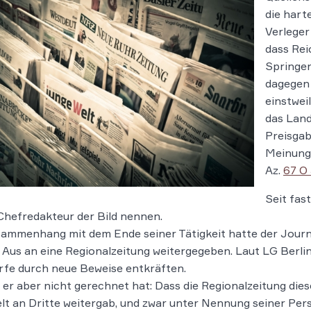
die hart
Verleger
dass Rei
Springer
dagegen 
einstwei
das Land
Preisgab
Meinungs
Az.
67 O
Seit fas
hefredakteur der Bild nennen.
ammenhang mit dem Ende seiner Tätigkeit hatte der Journ
 Aus an eine Regionalzeitung weitergegeben. Laut LG Berlin
fe durch neue Beweise entkräften.
er aber nicht gerechnet hat: Dass die Regionalzeitung di
lt an Dritte weitergab, und zwar unter Nennung seiner Perso