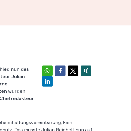
chied nun das
teur Julian
erne
lten wurden
e Chefredakteur
heimhaltungsvereinbarung, kein
chutz. Das musste Julian Reichelt nun auf