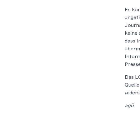
Es kön
ungefr
Journa
keine 
dass I
übermi
Inform
Presse
Das LG
Quelle
widers
agü