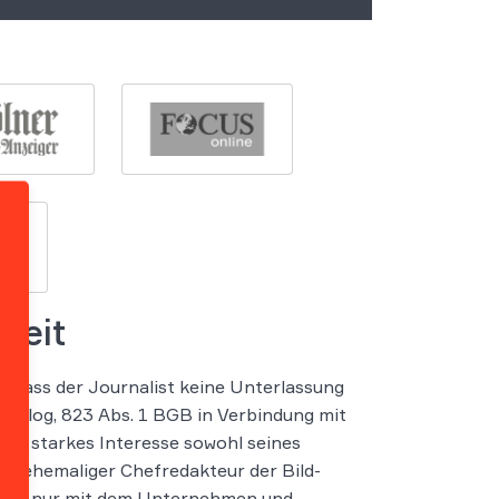
keit
, dass der Journalist keine Unterlassung
analog, 823 Abs. 1 BGB in Verbindung mit
ein starkes Interesse sowohl seines
als ehemaliger Chefredakteur der Bild-
nicht nur mit dem Unternehmen und