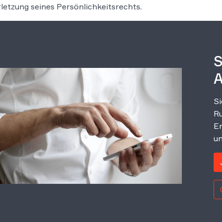
rletzung seines Persönlichkeitsrechts.
S
A
Si
Ru
Er
un