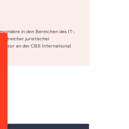
esondere in den Bereichen des IT-,
zahlreicher juristischer
fessor an der CBS International