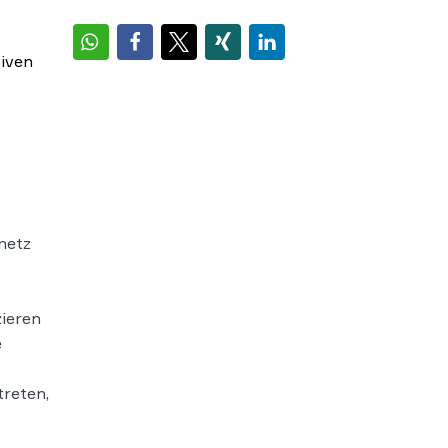
siven
netz
zieren
e
treten,