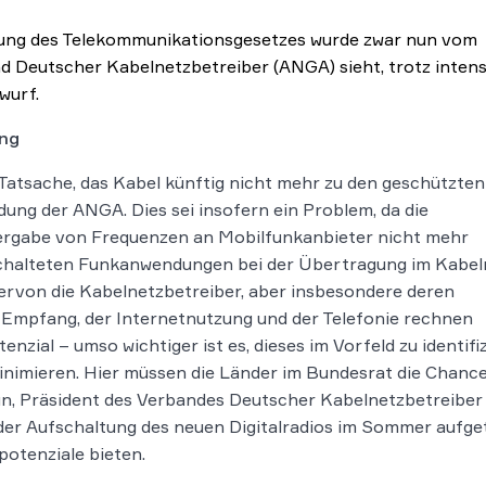
rung des Telekommunikationsgesetzes wurde zwar nun vom
Deutscher Kabelnetzbetreiber (ANGA) sieht, trotz inten
wurf.
ung
e Tatsache, das Kabel künftig nicht mehr zu den geschützten
dung der ANGA. Dies sei insofern ein Problem, da die
ergabe von Frequenzen an Mobilfunkanbieter nicht mehr
schalteten Funkanwendungen bei der Übertragung im Kabel
iervon die Kabelnetzbetreiber, aber insbesondere deren
-Empfang, der Internetnutzung und der Telefonie rechnen
zial – umso wichtiger ist es, dieses im Vorfeld zu identifi
nimieren. Hier müssen die Länder im Bundesrat die Chanc
n, Präsident des Verbandes Deutscher Kabelnetzbetreiber
 der Aufschaltung des neuen Digitalradios im Sommer aufge
otenziale bieten.