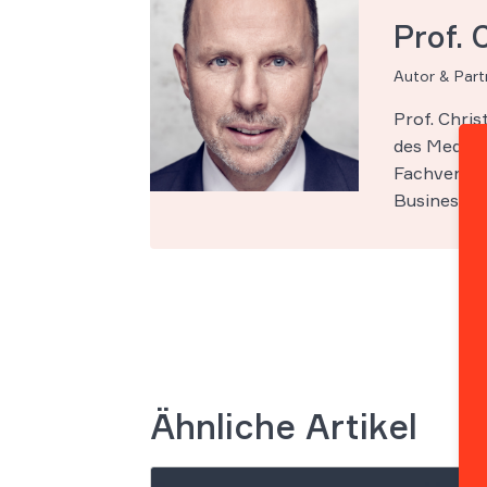
Prof. 
Autor & Par
Prof. Chri
des Medien-
Fachveröff
Business Sc
Ähnliche Artikel