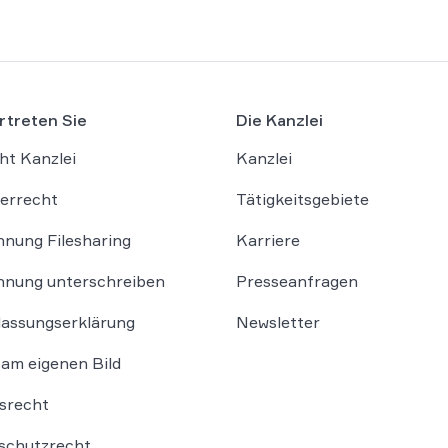
rtreten Sie
Die Kanzlei
ht Kanzlei
Kanzlei
errecht
Tätigkeitsgebiete
nung Filesharing
Karriere
nung unterschreiben
Presseanfragen
lassungserklärung
Newsletter
am eigenen Bild
srecht
schutzrecht