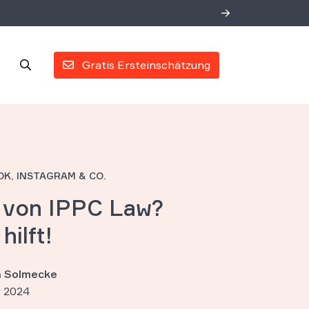
Gratis Ersteinschätzung
K, INSTAGRAM & CO.
von IPPC Law?
ilft!
an Solmecke
 2024