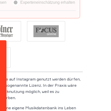
t sie auf Instagram genutzt werden dürfen,
ne sogenannte Lizenz. In der Praxis wäre
usiknutzung möglich, weil es zu
erwerben.
b eine eigene Musikdatenbank ins Leben