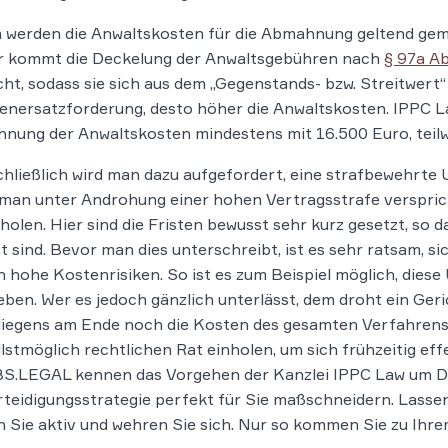
 werden die Anwaltskosten für die Abmahnung geltend ge
r kommt die Deckelung der Anwaltsgebühren nach
§ 97a Ab
ht, sodass sie sich aus dem „Gegenstands- bzw. Streitwert“
nersatzforderung, desto höher die Anwaltskosten. IPPC Law
nung der Anwaltskosten mindestens mit 16.500 Euro, teilwei
hließlich wird man dazu aufgefordert, eine strafbewehrte 
 man unter Androhung einer hohen Vertragsstrafe versprich
holen. Hier sind die Fristen bewusst sehr kurz gesetzt, so d
t sind. Bevor man dies unterschreibt, ist es sehr ratsam, s
 hohe Kostenrisiken. So ist es zum Beispiel möglich, diese
ben. Wer es jedoch gänzlich unterlässt, dem droht ein Geri
iegens am Ende noch die Kosten des gesamten Verfahrens z
lstmöglich rechtlichen Rat einholen, um sich frühzeitig ef
BS.LEGAL kennen das Vorgehen der Kanzlei IPPC Law um Da
rteidigungsstrategie perfekt für Sie maßschneidern. Lassen
 Sie aktiv und wehren Sie sich. Nur so kommen Sie zu Ihr