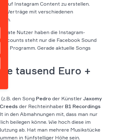
um auf Instagram Content zu erstellen.
eta Verträge mit verschiedenen
ssen.
 Private Nutzer haben die Instagram-
nsaccounts steht nur die Facebook Sound
lären Programm. Gerade aktuelle Songs
re tausend Euro +
 (z.B. den Song
Pedro
der Künstler
Jaxomy
Creeds
der Rechteinhaber
B1 Recordings
eilt in den Abmahnungen mit, dass man nur
ich beilegen könne. Wie hoch diese im
r Nutzung ab. Hat man mehrere Musikstücke
ummen in fünfstelliger Höhe sein.