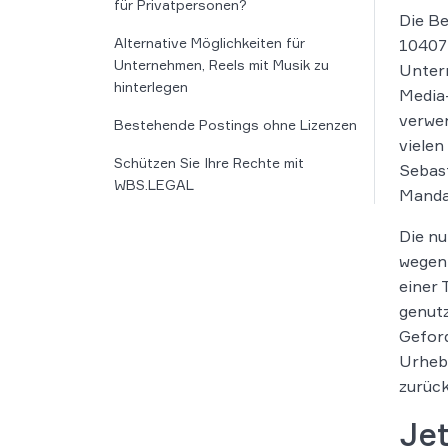
für Privatpersonen?
Die Be
Alternative Möglichkeiten für
10407 
Unternehmen, Reels mit Musik zu
Untern
hinterlegen
Media-
verwen
Bestehende Postings ohne Lizenzen
viele
Schützen Sie Ihre Rechte mit
Sebast
WBS.LEGAL
Mandan
Die n
wegen
einer
genut
Geford
Urhebe
zurück
Je