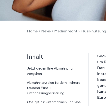
Home
›
News
›
Medienrecht
›
Musiknutzung 
Inhalt
Soci
um R
Dazu
Jetzt gegen Ihre Abmahnung
Inst
vorgehen
beac
Abmahnkanzleien fordern mehrere
genu
tausend Euro +
Kanz
Unterlassungserklärung
Euro
Was gilt für Unternehmen und was