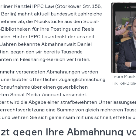
rliner Kanzlei IPPC Law (Storkower Str. 158,
Berlin) mahnt aktuell bundesweit zahlreiche
ehmer ab, die Musikstücke aus den Social-
Bibliotheken für ihre Postings und Reels
den. Hinter IPPC Law steckt der uns seit
n Jahren bekannte Abmahnanwalt Daniel
ian, gegen den wir bereits Tausende
ten im Filesharing-Bereich vertreten.
unmehr versendeten Abmahnungen werden
Teure Musik
 unerlaubter öffentlicher Zugänglichmachung
TikTok-Bibli
 Tonaufnahme über einen gewerblichen
zten Social-Media-Account versendet.
ert wird die Abgabe einer strafbewehrten Unterlassungser
rrechtsverletzung eine Summe von gleich mehreren Tause
 und wehren Sie sich gemeinsam mit uns schnell, effektiv 
tzt gegen Ihre Abmahnung v