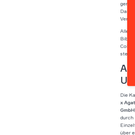
gerufe
Damit 
Verwer
Allerd
Biblio
Collec
stehe
Ab
Un
Die Ka
x Agat
GmbH
durch 
Einzel
über e