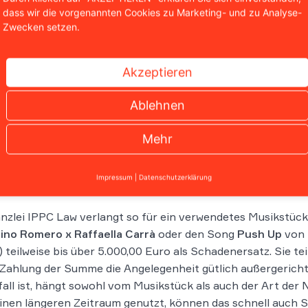
n. Darin befinden sich Lieder, die benutzt werden können, 
dass wir die vorgenannten Cookies zu Marketing- und zu Analyse-
diese Lieder auf Instagram benutzt werden können, hat M
Zwecken setzen.
tungsgesellschaften wie beispielsweise der GEMA geschlo
ings gibt es hier zwei unterschiedliche Musik-Bibliotheken:
Akzeptieren
thek mit vielen aktuellen Hits zur Verfügung, Unternehme
Ablehnen
tion zur Verfügung – mit einem deutlich weniger spektaku
n den Unternehmen meist nicht zur Verfügung.
Mehr
mahnkanzleien fordern mehre
terlassungserklärung
Impressum
|
Datenschutzerklärung
nzlei IPPC Law verlangt so für ein verwendetes Musikstück
ino Romero x Raffaella Carrà
oder den Song
Push Up
von
) teilweise bis über 5.000,00 Euro als Schadenersatz. Sie t
Zahlung der Summe die Angelegenheit gütlich außergerichtl
fall ist, hängt sowohl vom Musikstück als auch der Art de
inen längeren Zeitraum genutzt, können das schnell auch S