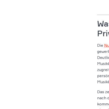
Was
Pr
Die
Nu
gewerb
Deutli
Musikb
zugrei
persön
Musikb
Das ze
nach d
kommer