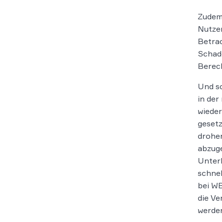
Zudem
Nutze
Betrac
Schade
Berech
Und sc
in der
wieder
gesetz
drohen
abzuge
Unterl
schnel
bei W
die Ve
werden