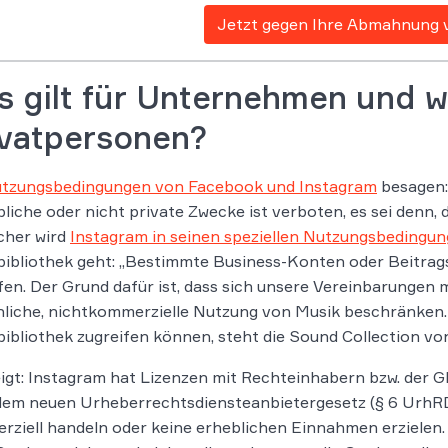
Jetzt gegen Ihre Abmahnung 
 gilt für Unternehmen und w
ivatpersonen?
tzungsbedingungen von Facebook und Instagram
besagen:
liche oder nicht private Zwecke ist verboten, es sei denn,
cher wird
Instagram in seinen speziellen Nutzungsbedingu
ibliothek geht: „Bestimmte Business-Konten oder Beitrag
fen. Der Grund dafür ist, dass sich unsere Vereinbarungen m
liche, nichtkommerzielle Nutzung von Musik beschränken. K
ibliothek zugreifen können, steht die Sound Collection vo
igt: Instagram hat Lizenzen mit Rechteinhabern bzw. der 
em neuen Urheberrechtsdiensteanbietergesetz (§ 6 UrhRDa
ziell handeln oder keine erheblichen Einnahmen erzielen. G