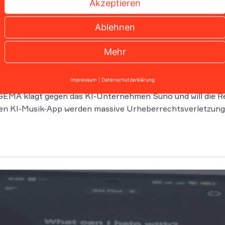
Akzeptieren
Ablehnen
ällt wegweisendes Urteil
Mehr
Impressum
|
Datenschutzerklärung
 und viele weitere zeitlose Klassiker könnten nun zum Zen
EMA klagt gegen das KI-Unternehmen Suno und will die Rec
n KI-Musik-App werden massive Urheberrechtsverletzung