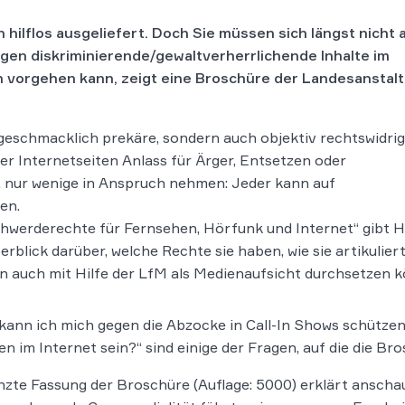
hilflos ausgeliefert. Doch Sie müssen sich längst nicht a
egen diskriminierende/gewaltverherrlichende Inhalte im
 vorgehen kann, zeigt eine Broschüre der Landesanstalt
 geschmacklich prekäre, sondern auch objektiv rechtswidri
er Internetseiten Anlass für Ärger, Entsetzen oder
w. nur wenige in Anspruch nehmen: Jeder kann auf
en.
hwerderechte für Fernsehen, Hörfunk und Internet“ gibt H
blick darüber, welche Rechte sie haben, wie sie artikulier
 auch mit Hilfe der LfM als Medienaufsicht durchsetzen 
 kann ich mich gegen die Abzocke in Call-In Shows schütze
n im Internet sein?“ sind einige der Fragen, auf die die Br
nzte Fassung der Broschüre (Auflage: 5000) erklärt anschau