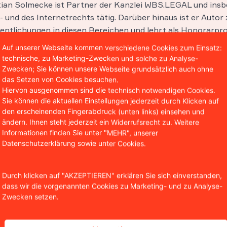
stian Solmecke ist Partner der Kanzlei WBS.LEGAL und insb
 und des Internetrechts tätig. Darüber hinaus ist er Autor 
entlichungen in diesen Bereichen und lehrt als Honorarpro
hool in Köln.
Auf unserer Webseite kommen verschiedene Cookies zum Einsatz:
technische, zu Marketing-Zwecken und solche zu Analyse-
Zwecken; Sie können unsere Webseite grundsätzlich auch ohne
das Setzen von Cookies besuchen.
Hiervon ausgenommen sind die technisch notwendigen Cookies.
Sie können die aktuellen Einstellungen jederzeit durch Klicken auf
den erscheinenden Fingerabdruck (unten links) einsehen und
ändern. Ihnen steht jederzeit ein Widerrufsrecht zu. Weitere
Informationen finden Sie unter "MEHR", unserer
Datenschutzerklärung sowie unter Cookies.
Durch klicken auf "AKZEPTIEREN" erklären Sie sich einverstanden,
dass wir die vorgenannten Cookies zu Marketing- und zu Analyse-
Zwecken setzen.