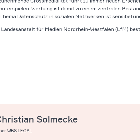
e zunehmende Crossmedialität führt zu immer neuen Ersch
uterspielen. Werbung ist damit zu einem zentralen Bestand
hema Datenschutz in sozialen Netzwerken ist sensibel u
 Landesanstalt für Medien Nordrhein-Westfalen (LfM) beste
Christian Solmecke
tner WBS.LEGAL