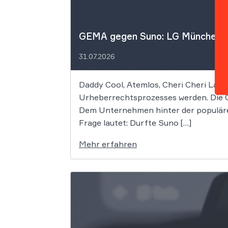
GEMA gegen Suno: LG München I f
31.07.2026
Daddy Cool, Atemlos, Cheri Cheri Lady
Urheberrechtsprozesses werden. Die G
Dem Unternehmen hinter der populäre
Frage lautet: Durfte Suno […]
Mehr erfahren