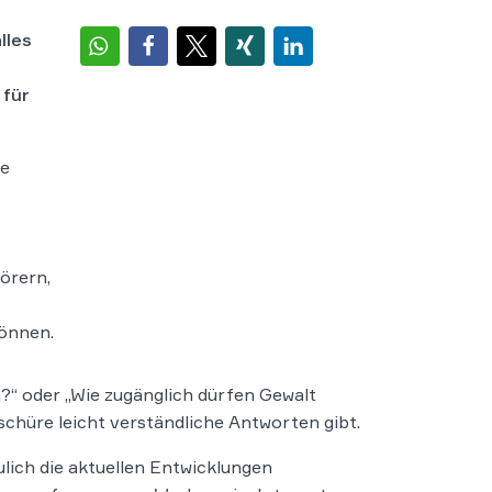
lles
 für
ge
örern,
t
können.
n?“ oder „Wie zugänglich dürfen Gewalt
oschüre leicht verständliche Antworten gibt.
lich die aktuellen Entwicklungen