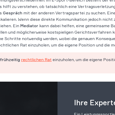
einungsverschiedenheit im E-Sport-Bereich besteht der erst
s hilft zu verstehen, ob tatsächlich eine Vertragsverletzung
as
Gespräch
mit der anderen Vertragspartei zu suchen. Ein
alieren. Wenn diese direkte Kommunikation jedoch nicht z
iehen. Ein
Mediator
kann dabei helfen, eine gemeinsame B
ellen und möglicherweise kostspieligen Gerichtsverfahren 
che Schritte notwendig werden, wobei die genauen Konsequ
echtlichen Rat einzuholen, um die eigene Position und die 
frühzeitig
rechtlichen Rat
einzuholen, um die eigene Posit
Ihre Expert
Ein Leistungssportl