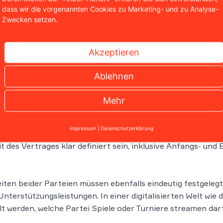
dass wir die vorgenannten Cookies zu Marketing- und zu Analyse-
Zwecken setzen.
Jetzt abonnieren
Akzeptieren
Ablehnen
-Vertrags: Wichtige Klauseln
Mehr
lauseln und Bedingungen von zentraler Bedeutung.
Zunäc
Impressum
|
Datenschutzerklärung
as Grundgehalt, sondern auch um Bonusstrukturen, den Antei
it des Vertrages klar definiert sein, inklusive Anfangs- un
ten beider Parteien müssen ebenfalls eindeutig festgelegt 
nterstützungsleistungen. In einer digitalisierten Welt wie 
t werden, welche Partei Spiele oder Turniere streamen dar