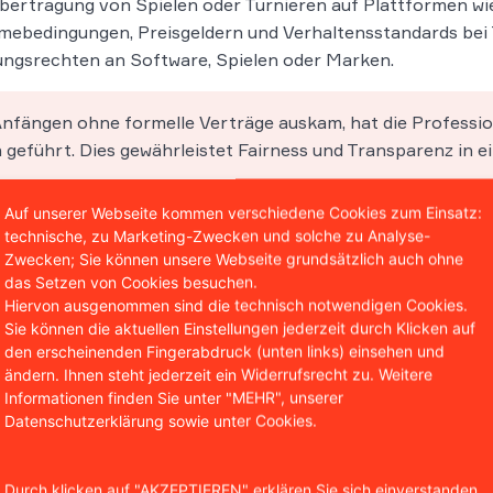
ertragung von Spielen oder Turnieren auf Plattformen wi
mebedingungen, Preisgeldern und Verhaltensstandards bei 
gsrechten an Software, Spielen oder Marken.
nfängen ohne formelle Verträge auskam, hat die Profession
geführt. Dies gewährleistet Fairness und Transparenz in ei
Auf unserer Webseite kommen verschiedene Cookies zum Einsatz:
technische, zu Marketing-Zwecken und solche zu Analyse-
Zwecken; Sie können unsere Webseite grundsätzlich auch ohne
das Setzen von Cookies besuchen.
Hiervon ausgenommen sind die technisch notwendigen Cookies.
Sie können die aktuellen Einstellungen jederzeit durch Klicken auf
Immer auf 
den erscheinenden Fingerabdruck (unten links) einsehen und
ändern. Ihnen steht jederzeit ein Widerrufsrecht zu. Weitere
Informationen finden Sie unter "MEHR", unserer
Aktuelle Urteile und
Datenschutzerklärung sowie unter Cookies.
und kompetent erläut
neuesten Videos von 
Woche in unseren Re
Durch klicken auf "AKZEPTIEREN" erklären Sie sich einverstanden,