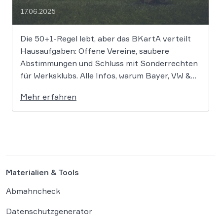
17.06.2025
Die 50+1-Regel lebt, aber das BKartA verteilt
Hausaufgaben: Offene Vereine, saubere
Abstimmungen und Schluss mit Sonderrechten
für Werksklubs. Alle Infos, warum Bayer, VW &
Co. jetzt vermutlich ins Schwitzen geraten und
Mehr erfahren
was die DFL dringend nachbessern muss. Das
Bundeskartellamt (BKartA) hat den Deutsche
Fußball Liga e.V. (DFL) und die im Verfahren […]
Materialien & Tools
Abmahncheck
Datenschutzgenerator