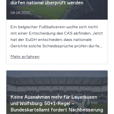
dürfen national überprüft werden
08.08.2025
Ein belgischer Fußballverein wollte sich nicht
mit einer Entscheidung des CAS abfinden. Jetzt
hat der EuGH entschieden, dass nationale
Gerichte solche Schiedssprüche prüfen dürfen.
Das wird weitreichende Folgen für den
Mehr erfahren
internationalen Sport haben. Der CAS
jedenfalls verliert an Macht. Der Europäische
Gerichtshof (EuGH) hat entschieden, dass
staatliche Gerichte in […]
Keine Ausnahmen mehr für Leverkusen
und Wolfsburg: 50+1-Regel –
Bundeskartellamt fordert Nachbesserung