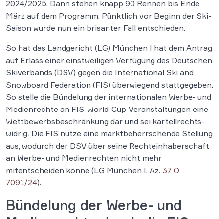
2024/2025. Dann stehen knapp 90 Rennen bis Ende
März auf dem Programm. Pünktlich vor Beginn der Ski-
Saison wurde nun ein brisanter Fall entschieden.
So hat das Landgericht (LG) München I hat dem Antrag
auf Erlass einer einstweiligen Verfügung des Deutschen
Skiverbands (DSV) gegen die International Ski and
Snowboard Federation (FIS) überwiegend stattgegeben.
So stelle die Bün­de­lung der in­ter­na­tio­na­len Werbe- und
Medienrech­te an FIS-World-Cup-Ver­an­stal­tun­gen eine
Wettbewerbsbeschränkung dar und sei kar­tell­rechts­
wid­rig
.
Die FIS nutze eine marktbeherrschende Stellung
aus, wodurch der DSV über seine Rechteinhaberschaft
an Werbe- und Medienrechten nicht mehr
mitentscheiden könne (LG München I, Az.
37 O
7091/24
).
Bündelung der Werbe- und