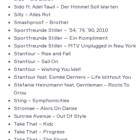
Sido ft. Adel Tawil – Der Himmel Soll Warten
Silly – Alles Rot
Smashproof – Brother
Sportfreunde Stiller – ´54, ´74, ´90, 2010
Sportfreunde Stiller — Ein Kompliment
Sportfreunde Stiller – MTV Unplugged in New York
Stanfour – Rise and Fall
Stanfour – Sail On
Stanfour – Wishing You Well
Stanfour feat. Esmée Denters – Life Without You
Stefanie Heinzmann feat. Gentleman – Roots To
Grow
Sting – Symphonicities
Stromae – Alors On Danse
Sunrise Avenue – Out Of Style
Take That – Kidz
Take That – Progress
Take That – The Flood