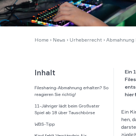
Home
›
News
›
Urheberrecht
›
Abmahnung F
Inhalt
Ein 
File
ents
Filesharing-Abmahnung erhalten? So
hier
reagieren Sie richtig!
11-Jähriger lädt beim Großvater
Ein Ki
Spiel ab 18 über Tauschbörse
hen, d
WBS-Tipp
darstel
züg­lic
Kind fehlt Verständnis für