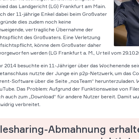
ied das Land­ge­richt (LG) Frank­furt am Main.
ich der 11-jährige Enkel dabei beim Großvater
egründe dies zudem noch keine
chweigende, vertragliche Übernahme der
htspflicht des Großvaters. Eine Verletzung
fsichtspflicht, könne dem Großvater daher
vorgeworfen werden (LG Frankfurt a. M., Urteil vom 29.10.2
r 2014 besuchte ein 11-Jähriger über das Wochenende sei
etanschluss nutzte der Junge ein p2p-Netzwerk, um das Co
rent-Software über die Seite „nosTeam“ herunterzuladen. Wi
uTube. Das Problem: Aufgrund der Funktionsweise von Files
ch auch zum „Download“ für andere Nutzer bereit. Damit wu
widrig verbreitet.
ilesharing-Abmahnung erhalt