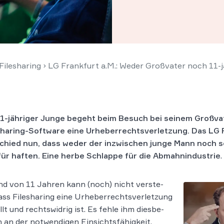
ilesharing
›
LG Frankfurt a.M.: Weder Großvater noch 11-jä
11-jähriger Junge begeht beim Besuch bei seinem Großva
sharing-Software eine Urheberrechtsverletzung. Das LG F
chied nun, dass weder der inzwischen junge Mann noch s
für haften.
Eine herbe Schlappe für die Abmahnindustrie
.
nd von 11 Jah­ren kann (noch) nicht ver­ste­
ass Filesharing eine Urheberrechtsverletzung
lt und rechts­wid­rig ist. Es fehle ihm dies­be­
h an der not­wen­di­gen Ein­sichts­fä­hig­keit,