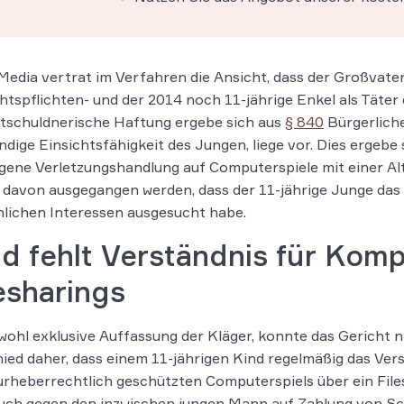
edia vertrat im Verfahren die Ansicht, dass der Großvater
htspflichten- und der 2014 noch 11-jährige Enkel als Täter
tschuldnerische Haftung ergebe sich aus
§ 840
Bürgerliche
dige Einsichtsfähigkeit des Jungen, liege vor. Dies ergebe 
ene Verletzungshandlung auf Computerspiele mit einer Alt
davon ausgegangen werden, dass der 11-jährige Junge das 
lichen Interessen ausgesucht habe.
d fehlt Verständnis für Komp
esharings
wohl exklusive Auffassung der Kläger, konnte das Gericht 
ied daher, dass einem 11-jährigen Kind regelmäßig das Vers
urheberrechtlich geschützten Computerspiels über ein File
uch gegen den inzwischen jungen Mann auf Zahlung von 