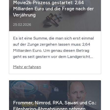
Movie2k-Prozess gestartet: 2,64
Milliarden Euro und die Frage nach der
Verjährung
25.02.2026
Es ist eine Summe, die man sich erst einmal
auf der Zunge zergehen lassen muss: 2,64
Milliarden Euro. Um genau diesen Betrag
geht es seit gestern vor dem Landgericht
Leipzig. Dort hat der Prozess gegen die
Mehr erfahren
mutmaßlichen Hintermänner von
„Movie2k.to“ begonnen. Das war in den
frühen 2010er Jahren eine […]
Frommer, Nimrod, RKA, Sawari und Co.:
Filesharing-Abmahnungen nehmen