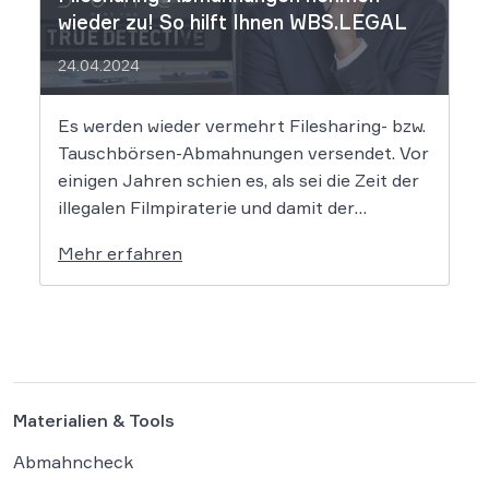
wieder zu! So hilft Ihnen WBS.LEGAL
24.04.2024
Es werden wieder vermehrt Filesharing- bzw.
Tauschbörsen-Abmahnungen versendet. Vor
einigen Jahren schien es, als sei die Zeit der
illegalen Filmpiraterie und damit der
Abmahnungen dem Ende geweiht, doch dem
Mehr erfahren
ist nicht so. Vor allem die bekannte Kanzlei
Frommer.Legal sowie einige weitere
Kanzleien mahnen wieder vermehrt ab, was
für Betroffene […]
Materialien & Tools
Abmahncheck