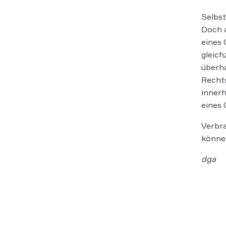
Selbst
Doch a
eines 
gleich
überha
Rechts
innerh
eines 
Verbra
können
dga