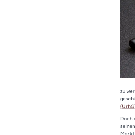
zu wer
gesch
(UrhG
Doch d
seinem
Marktp