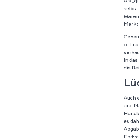
Als „q
selbst
Waren 
Marktp
Genaus
oftmal
verkau
in das
die Re
Lüc
Auch e
und Ma
Händle
es dah
Abgabe
Endver