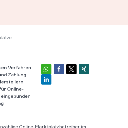
lätze
ten Verfahren
 und Zahlung
rstellern,
für Online-
en eingebunden
ng
unzählige Online-Marktplatzbetreiber im