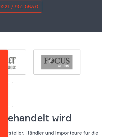
0221 / 951 563 0
m gehandelt wird
 Hersteller, Händler und Importeure für die