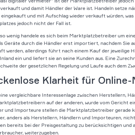
uasi digitaler Vermieter“ ist der Marktplatzbetreiber jedoch
 verkauft und damit Händler der Ware ist. Handeln setze n
eingekauft und mit Aufschlag wieder verkauft würden, was 
latzes jedoch nicht der Fall ist.
o wenig handele es sich beim Marktplatzbetreiber um ein
s Geräte durch die Händler erst importiert, nachdem Sie a
ft werden, allerdings führt nach einem Kauf der jeweilige 
 Inland ein und liefert sie an seine Kunden aus. Eine Zure
ichweite der gesetzlichen Regelung und Laufe auch dem Zw
kenlose Klarheit für Online-
ine vergleichbare Interessenlage zwischen Herstellern, Hä
rktplatzbetreibern auf der anderen, wurde vom Gericht eind
r und Importeure stellen die Marktplatzbetreiber gerade kei
er, anders als Herstellern, Händlern und Importeuren, nich
n bereits bei der Preisgestaltung zu berücksichtigen und a
braucher, weiterzugeben.