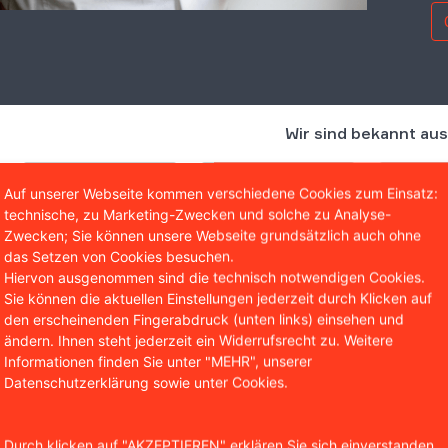
Wir sind bekannt aus
Auf unserer Webseite kommen verschiedene Cookies zum Einsatz:
technische, zu Marketing-Zwecken und solche zu Analyse-
Zwecken; Sie können unsere Webseite grundsätzlich auch ohne
das Setzen von Cookies besuchen.
Hiervon ausgenommen sind die technisch notwendigen Cookies.
Sie können die aktuellen Einstellungen jederzeit durch Klicken auf
den erscheinenden Fingerabdruck (unten links) einsehen und
ändern. Ihnen steht jederzeit ein Widerrufsrecht zu. Weitere
Informationen finden Sie unter "MEHR", unserer
ht jeder ist Händler, bei de
Datenschutzerklärung sowie unter Cookies.
den Regelungen des Urheberrechts (
§§ 54 ff. UrhG
) haften
Durch klicken auf "AKZEPTIEREN" erklären Sie sich einverstanden,