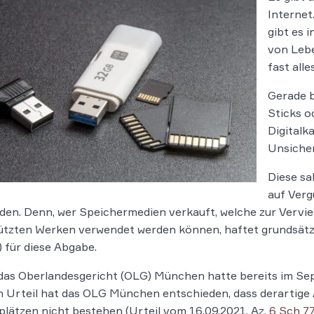
Internet
gibt es 
von Lebe
fast all
Gerade b
Sticks o
Digitalk
Unsicher
Diese sa
auf Ver
den. Denn, wer Speichermedien verkauft, welche zur Vervie
ützten Werken verwendet werden können, haftet grundsätz
) für diese Abgabe.
as Oberlandesgericht (OLG) München hatte bereits im Sep
 Urteil hat das OLG München entschieden, dass derartige 
lätzen nicht bestehen (Urteil vom 16.09.2021, Az.
6 Sch 7