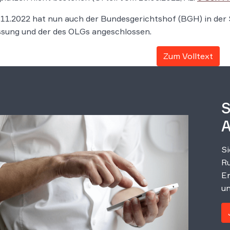
11.2022 hat nun auch der Bundesgerichtshof (BGH) in der
ssung und der des OLGs angeschlossen.
Zum Volltext
S
A
Si
Ru
Er
un