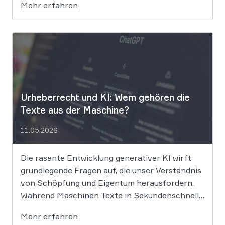
Mehr erfahren
die Rechte ihrer Mitglieder verteidigen. Dem
Unternehmen hinter der populären KI-Musik-
App werden massive
Urheberrechtsverletzungen vorgeworfen. Die
entscheidende Frage lautet: Durfte Suno […]
Urheberrecht und KI: Wem gehören die
Texte aus der Maschine?
11.05.2026
Die rasante Entwicklung generativer KI wirft
grundlegende Fragen auf, die unser Verständnis
von Schöpfung und Eigentum herausfordern.
Während Maschinen Texte in Sekundenschnelle
produzieren, ringt die Rechtswissenschaft um
Mehr erfahren
die Antwort, ob und wie diese Werke geschützt