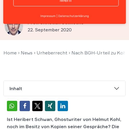
vor BVerfG?
Impressum
|
Datenschutzerklärung
Prof. Christian Solmecke
22. September 2020
Home
›
News
›
Urheberrecht
›
Nach BGH-Urteil zu Kohl-
Inhalt
Ist Heribert Schwan, Ghostwriter von Helmut Kohl,
noch im Besitz von Kopien seiner Gespräche? Die