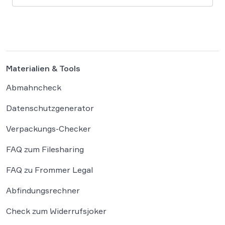
sind: Ein Problem, das längst nicht nur Juristen,
sondern alle Autoren und Kreativen betrifft. […]
Materialien & Tools
Abmahncheck
Datenschutzgenerator
Verpackungs-Checker
FAQ zum Filesharing
FAQ zu Frommer Legal
Abfindungsrechner
Check zum Widerrufsjoker