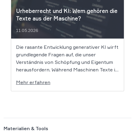
Urheberrecht und KI: Wem gehören die
Texte aus der Maschine?
11.05.2026
Die rasante Entwicklung generativer KI wirft
grundlegende Fragen auf, die unser
Verständnis von Schöpfung und Eigentum
herausfordern. Während Maschinen Texte in
Sekundenschnelle produzieren, ringt die
Mehr erfahren
Rechtswissenschaft um die Antwort, ob und
wie diese Werke geschützt sind: Ein Problem,
das längst nicht nur Juristen, sondern alle
Autoren und Kreativen betrifft. […]
Materialien & Tools