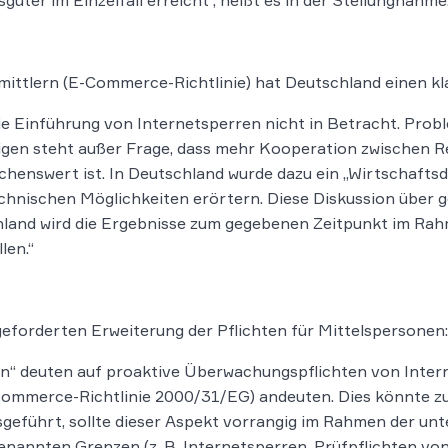
üter im Einzelfall erreicht“, heißt es in der Stellungnahme
mittlern (E-Commerce-Richtlinie) hat Deutschland einen k
ie Einführung von Internetsperren nicht in Betracht. Prob
rigen steht außer Frage, dass mehr Kooperation zwischen 
henswert ist. In Deutschland wurde dazu ein „Wirtschaftsd
 technischen Möglichkeiten erörtern. Diese Diskussion über
schland wird die Ergebnisse zum gegebenen Zeitpunkt im 
len.“
geforderten Erweiterung der Pflichten für Mittelspersonen:
 deuten auf proaktive Überwachungspflichten von Interne
mmerce-Richtlinie 2000/31/EG) andeuten. Dies könnte zu 
sgeführt, sollte dieser Aspekt vorrangig im Rahmen der unt
enannten Grenzen (z. B. Internetsperren, Prüfpflichten von