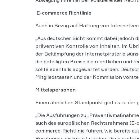
Abwägung miteinander kollidierender Rechtsg
E-commerce Richtlinie
Auch in Bezug auf Haftung von Internetver
„Aus deutscher Sicht kommt dabei jedoch d
präventiven Kontrolle von Inhalten. Im Üb
der Bekämpfung der Internetpiraterie wünsc
die beteiligten Kreise die rechtlichen und
sollte ebenfalls abgewartet werden. Deut
Mitgliedstaaten und der Kommission vorstel
Mittelspersonen
Einen ähnlichen Standpunkt gibt es zu der 
„Die Ausführungen zu „Präventivmaßnahmen“
auch des europäischen Rechtsrahmens (E-co
commerce-Richtlinie führen. Wie bereits au
Beratungen diskutiert werden. Die bereits g