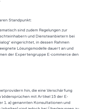
.
laren Standpunkt:
lematisch sind zudem Regelungen zur
Rechteinhabern und Diensteanbietern bei
ialog“ eingerichtet, in dessen Rahmen
 geeignete Lösungsmodelle dauert an und
Rahmen der Expertengruppe E-commerce den
tprovidern hin, die eine Verschärfung
Widersprüchen mit Artikel 15 der E-
er 1. a) genannten Konsultationen und
 Inhalten) sind jedoch bei Überlegungen zu