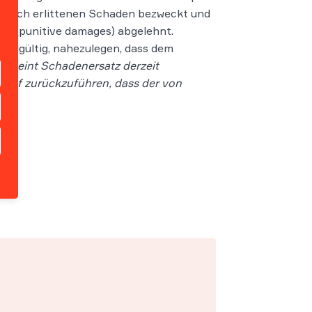
chlich erlittenen Schaden bezweckt und
z (punitive damages) abgelehnt.
endgültig, nahezulegen, dass dem
cheint Schadenersatz derzeit
rauf zurückzuführen, dass der von