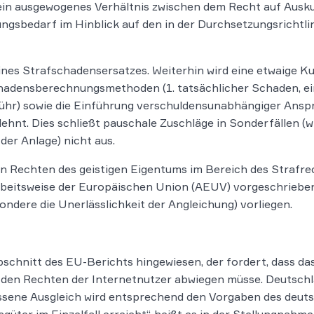
t ein ausgewogenes Verhältnis zwischen dem Recht auf Aus
ungsbedarf im Hinblick auf den in der Durchsetzungsrichtl
eines Strafschadensersatzes. Weiterhin wird eine etwaige 
chadensberechnungsmethoden (1. tatsächlicher Schaden, ei
ühr) sowie die Einführung verschuldensunabhängiger Ansp
hnt. Dies schließt pauschale Zuschläge in Sonderfällen (wi
 der Anlage) nicht aus.
n Rechten des geistigen Eigentums im Bereich des Strafrech
rbeitsweise der Europäischen Union (AEUV) vorgeschrieben
ndere die Unerlässlichkeit der Angleichung) vorliegen.
schnitt des EU-Berichts hingewiesen, der fordert, dass das
en Rechten der Internetnutzer abwiegen müsse. Deutschla
ssene Ausgleich wird entsprechend den Vorgaben des deut