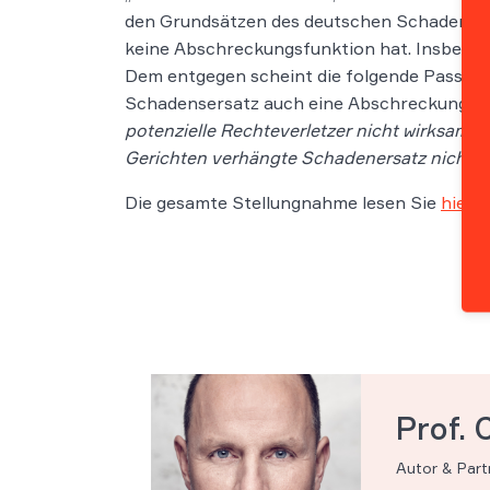
den Grundsätzen des deutschen Schadenersa
keine Abschreckungsfunktion hat. Insbeson
Dem entgegen scheint die folgende Passage 
Schadensersatz auch eine Abschreckungsfu
potenzielle
Rechteverletzer nicht wirksam vo
Gerichten verhängte Schadenersatz nicht d
Die gesamte Stellungnahme lesen Sie
hier
Prof. 
Autor & Par