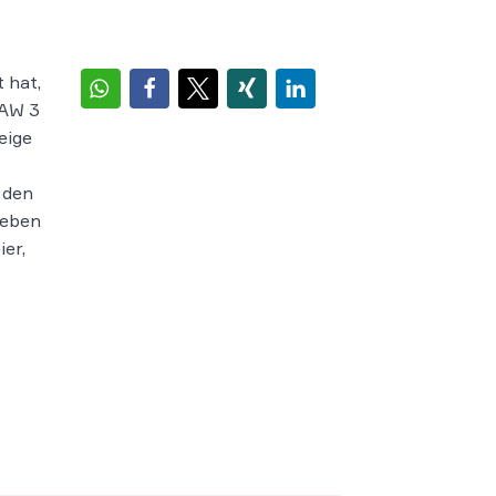
 hat,
SAW 3
eige
n den
Neben
er,