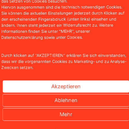
das Setzen von Cookies besuchen.
Hiervon ausgenommen sind die technisch notwendigen Cookies.
Sie können die aktuellen Einstellungen jederzeit durch Klicken auf
den erscheinenden Fingerabdruck (unten links) einsehen und
ändern. Ihnen steht jederzeit ein Widerrufsrecht zu. Weitere
Informationen finden Sie unter "MEHR", unserer
Datenschutzerklärung sowie unter Cookies.
ällt wegweisendes Urteil
Durch klicken auf "AKZEPTIEREN" erklären Sie sich einverstanden,
dass wir die vorgenannten Cookies zu Marketing- und zu Analyse-
Zwecken setzen.
 und viele weitere zeitlose Klassiker könnten nun zum Zen
Akzeptieren
EMA klagt gegen das KI-Unternehmen Suno und will die Rec
n KI-Musik-App werden massive Urheberrechtsverletzung
Ablehnen
Mehr