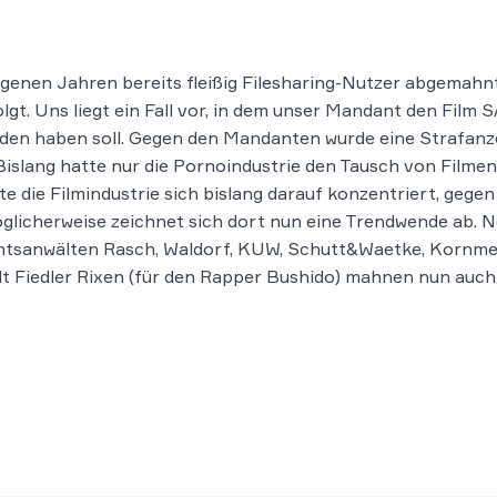
genen Jahren bereits fleißig Filesharing-Nutzer abgemahnt
lgt. Uns liegt ein Fall vor, in dem unser Mandant den Film 
aden haben soll. Gegen den Mandanten wurde eine Strafanz
Bislang hatte nur die Pornoindustrie den Tausch von Filmen
te die Filmindustrie sich bislang darauf konzentriert, gege
öglicherweise zeichnet sich dort nun eine Trendwende ab. 
htsanwälten Rasch, Waldorf, KUW, Schutt&Waetke, Kornmei
dt
Fiedler Rixen (für den Rapper Bushido) mahnen nun auch