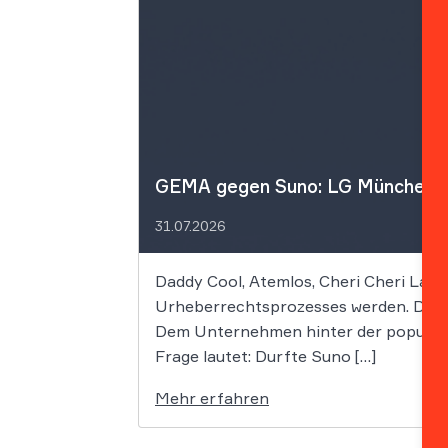
GEMA gegen Suno: LG München I f
31.07.2026
Daddy Cool, Atemlos, Cheri Cheri Lady
Urheberrechtsprozesses werden. Die G
Dem Unternehmen hinter der populäre
Frage lautet: Durfte Suno […]
Mehr erfahren