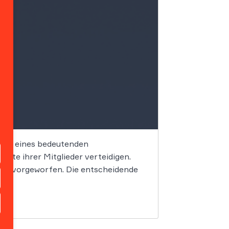
trum eines bedeutenden
hte ihrer Mitglieder verteidigen.
en vorgeworfen. Die entscheidende