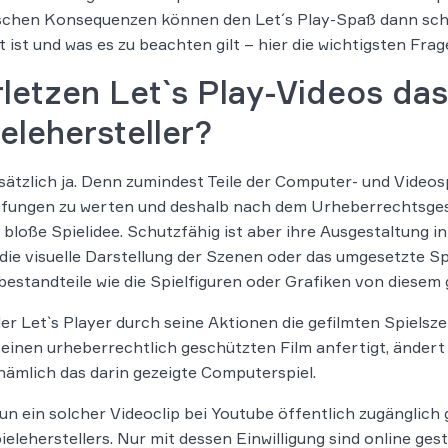
ischen Konsequenzen können den Let´s Play-Spaß dann schn
t ist und was es zu beachten gilt – hier die wichtigsten Fr
letzen Let`s Play-Videos da
elehersteller?
ätzlich ja. Denn zumindest Teile der Computer- und Videospi
ungen zu werten und deshalb nach dem Urheberrechtsgeset
e bloße Spielidee. Schutzfähig ist aber ihre Ausgestaltung in
die visuelle Darstellung der Szenen oder das umgesetzte Sp
bestandteile wie die Spielfiguren oder Grafiken von diesem
er Let`s Player durch seine Aktionen die gefilmten Spiel
 einen urheberrechtlich geschützten Film anfertigt, ändert
nämlich das darin gezeigte Computerspiel.
un ein solcher Videoclip bei Youtube öffentlich zugänglich
ieleherstellers. Nur mit dessen Einwilligung sind online geste