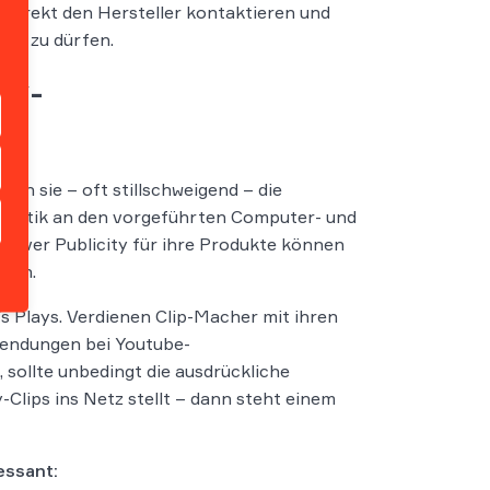
 direkt den Hersteller kontaktieren und
nden zu dürfen.
ay-
ten sie – oft stillschweigend – die
 Kritik an den vorgeführten Computer- und
ativer Publicity für ihre Produkte können
gern.
`s Plays. Verdienen Clip-Macher mit ihren
lendungen bei Youtube-
sollte unbedingt die ausdrückliche
y-Clips ins Netz stellt – dann steht einem
essant: