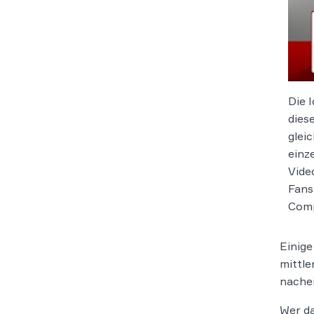
Die 
dies
gleic
einz
Vide
Fans
Comp
Einige
mittle
nachei
Wer da