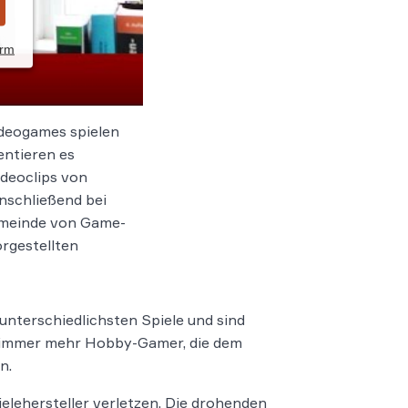
orm
Videogames spielen
entieren es
Videoclips von
nschließend bei
Gemeinde von Game-
orgestellten
 unterschiedlichsten Spiele und sind
es immer mehr Hobby-Gamer, die dem
n.
ielehersteller verletzen. Die drohenden