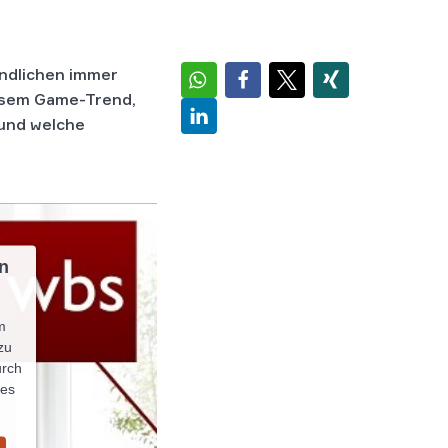
endlichen immer
iesem Game-Trend,
 und welche
n
m
zu
urch
ses