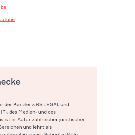
ube
Youtube
mecke
ner der Kanzlei WBS.LEGAL und
IT-, des Medien- und des
s ist er Autor zahlreicher juristischer
ereichen und lehrt als
national Business School in Köln.