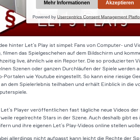
Mehr Informationen
Akzeptieren
Powered by
Usercentrics Consent Management Platf
Idee hinter Let`s Play ist simpel: Fans von Computer- und 
e, filmen das Spielgeschehen auf dem Bildschirm und komm
hzeitig live, ähnlich wie ein Reporter. Die so produzierten 
elnen Szenen oder ganzen Durchläufen der Spiele werden a
o-Portalen wie Youtube eingestellt. So kann eine riesige 
 an dem Spielerlebnis teilhaben und erhält Einblick in die v
uterspiele.
 Let`s Player veröffentlichen fast tägliche neue Videos der
rweile regelrechte Stars in der Szene. Auch deshalb gibt 
fern und ihre eigenen Let`s Play-Videos online stellen wolle
bei allerdings nicht aufpasst kann leicht die Rechte der Sp