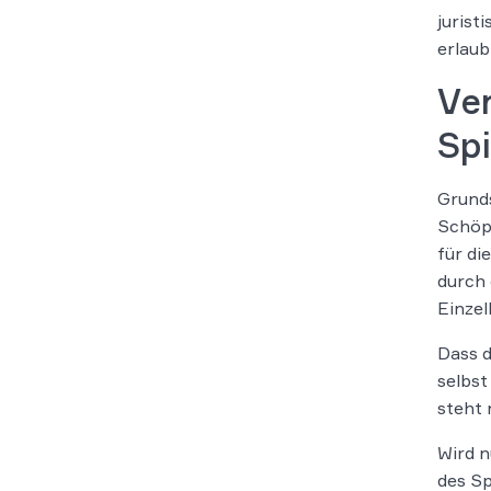
jurist
erlaub
Ver
Spi
Grunds
Schöpf
für di
durch 
Einzel
Dass d
selbst
steht 
Wird n
des Sp