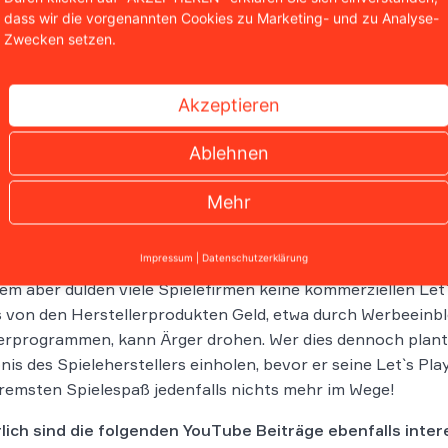
ifel sollten Interessierte mit entsprechenden Plänen daher
dass wir die vorgenannten Cookies zu Marketing- und zu Analyse-
Erlaubnis einholen, das jeweilige Spiel für Let`s Play verwe
Zwecken setzen.
che Regeln sind bei Let`s Pl
Akzeptieren
röffentlichungen beachten?
Ablehnen
enn Hersteller Let`s Play grundsätzlich tolerieren, so erwar
tung bestimmter Regeln. Auf unsachliche oder übermäßige
Mehr
pielen etwa sollten Video-Macher verzichten. Denn bei neg
ller zum Beispiel für künftige Clips ihre Einwilligung verwei
Impressum
|
Datenschutzerklärung
lem aber dulden viele Spielefirmen keine kommerziellen Let
 von den Herstellerprodukten Geld, etwa durch Werbeeinb
rprogrammen, kann Ärger drohen. Wer dies dennoch plant, 
nis des Spieleherstellers einholen, bevor er seine Let`s Pla
emsten Spielespaß jedenfalls nichts mehr im Wege!
lich sind die folgenden YouTube Beiträge ebenfalls inter