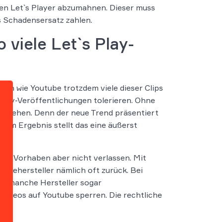
nden Let`s Player abzumahnen. Dieser muss
s Schadensersatz zahlen.
viele Let`s Play-
alen wie Youtube trotzdem viele dieser Clips
s Play-Veröffentlichungen tolerieren. Ohne
s Vorgehen. Denn der neue Trend präsentiert
. Im Ergebnis stellt das eine äußerst
ihren Vorhaben aber nicht verlassen. Mit
pielehersteller nämlich oft zurück. Bei
n manche Hersteller sogar
ideos auf Youtube sperren. Die rechtliche