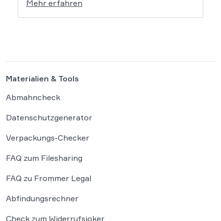
Mehr erfahren
Rechtswissenschaft um die Antwort, ob und
wie diese Werke geschützt sind: Ein Problem,
das längst nicht nur Juristen, sondern alle
Autoren und Kreativen betrifft. […]
Materialien & Tools
Abmahncheck
Datenschutzgenerator
Verpackungs-Checker
FAQ zum Filesharing
FAQ zu Frommer Legal
Abfindungsrechner
Check zum Widerrufsjoker