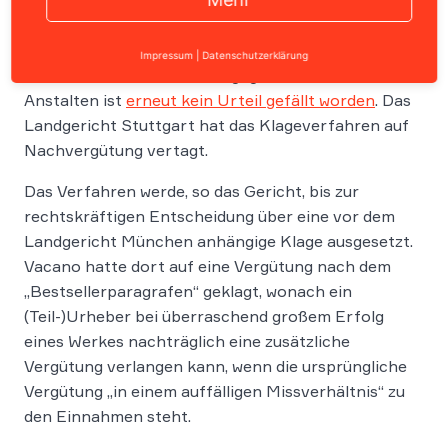
Im Rechtsstreit zwischen dem „Das Boot“-
Impressum
|
Datenschutzerklärung
Kameramann Jost Vacano gegen acht ARD-
Anstalten ist
erneut kein Urteil gefällt worden
. Das
Landgericht Stuttgart hat das Klageverfahren auf
Nachvergütung vertagt.
Das Verfahren werde, so das Gericht, bis zur
rechtskräftigen Entscheidung über eine vor dem
Landgericht München anhängige Klage ausgesetzt.
Vacano hatte dort auf eine Vergütung nach dem
„Bestsellerparagrafen“ geklagt, wonach ein
(Teil-)Urheber bei überraschend großem Erfolg
eines Werkes nachträglich eine zusätzliche
Vergütung verlangen kann, wenn die ursprüngliche
Vergütung „in einem auffälligen Missverhältnis“ zu
den Einnahmen steht.