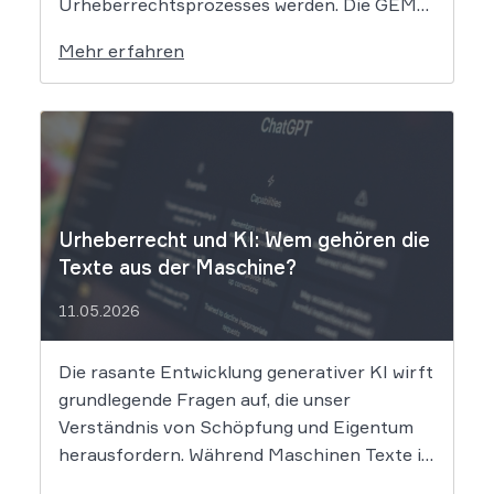
Urheberrechtsprozesses werden. Die GEMA
klagt gegen das KI-Unternehmen Suno und
Mehr erfahren
will die Rechte ihrer Mitglieder verteidigen.
Dem Unternehmen hinter der populären KI-
Musik-App werden massive
Urheberrechtsverletzungen vorgeworfen.
Die entscheidende Frage lautet: Durfte Suno
[…]
Urheberrecht und KI: Wem gehören die
Texte aus der Maschine?
11.05.2026
Die rasante Entwicklung generativer KI wirft
grundlegende Fragen auf, die unser
Verständnis von Schöpfung und Eigentum
herausfordern. Während Maschinen Texte in
Sekundenschnelle produzieren, ringt die