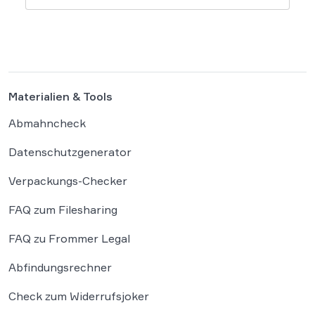
wie diese Werke geschützt sind: Ein Problem,
das längst nicht nur Juristen, sondern alle
Autoren und Kreativen betrifft. […]
Materialien & Tools
Abmahncheck
Datenschutzgenerator
Verpackungs-Checker
FAQ zum Filesharing
FAQ zu Frommer Legal
Abfindungsrechner
Check zum Widerrufsjoker