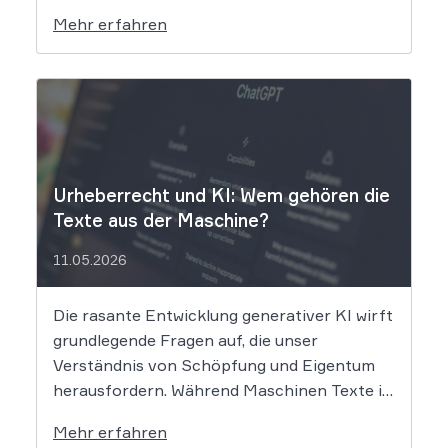
klagt gegen das KI-Unternehmen Suno und
Mehr erfahren
will die Rechte ihrer Mitglieder verteidigen.
Dem Unternehmen hinter der populären KI-
Musik-App werden massive
Urheberrechtsverletzungen vorgeworfen.
Die entscheidende Frage lautet: Durfte Suno
[…]
Urheberrecht und KI: Wem gehören die
Texte aus der Maschine?
11.05.2026
Die rasante Entwicklung generativer KI wirft
grundlegende Fragen auf, die unser
Verständnis von Schöpfung und Eigentum
herausfordern. Während Maschinen Texte in
Sekundenschnelle produzieren, ringt die
Mehr erfahren
Rechtswissenschaft um die Antwort, ob und