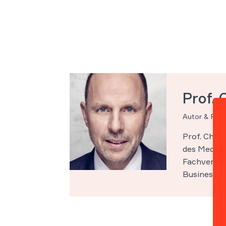
Prof. 
Autor & Par
Prof. Chri
des Medien-
Fachveröff
Business Sc