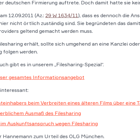
ner deutschen Firmierung auftrete. Doch damit hatte sie kei
m 12.09.2011 (Az.:
29 W 1634/11
), dass es dennoch die Ans
hier nicht örtlich zuständig sind. Sie begründeten das dami
roviders geltend gemacht werden muss.
esharing erhält, sollte sich umgehend an eine Kanzlei od
g folgen werden.
h gibt es in unserem „Filesharing-Spezial“.
unser gesamtes Informationsangebot
interessant:
einhabers beim Verbreiten eines älteren Films über eine 
erblichem Ausmaß des Filesharing
im Auskunftsanspruch wegen Filesharing
r Hannemann zum Urteil des OLG München.