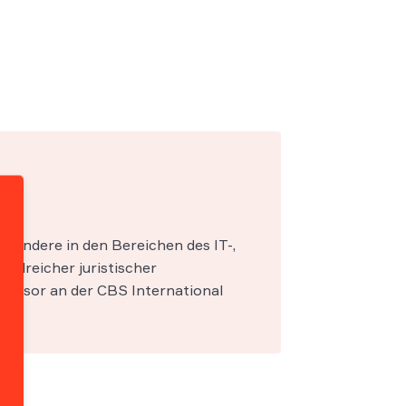
esondere in den Bereichen des IT-,
zahlreicher juristischer
fessor an der CBS International