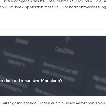
EMA klagt gegen das KI-Unternehmen Suno und will die Rec
n KI-Musik-App werden massive Urheberrechtsverletzung
n die Texte aus der Maschine?
KI wirft grundlegende Fragen auf, die unser Verständnis v