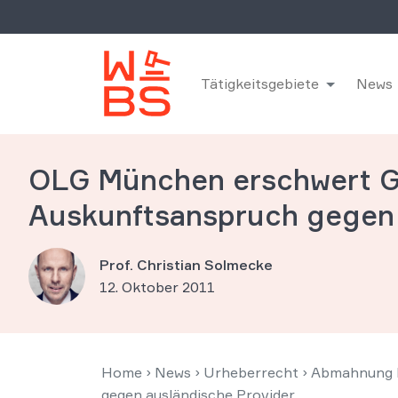
Tätigkeitsgebiete
News
OLG München erschwert G
Auskunftsanspruch gegen 
Prof. Christian Solmecke
12. Oktober 2011
Home
›
News
›
Urheberrecht
›
Abmahnung F
gegen ausländische Provider