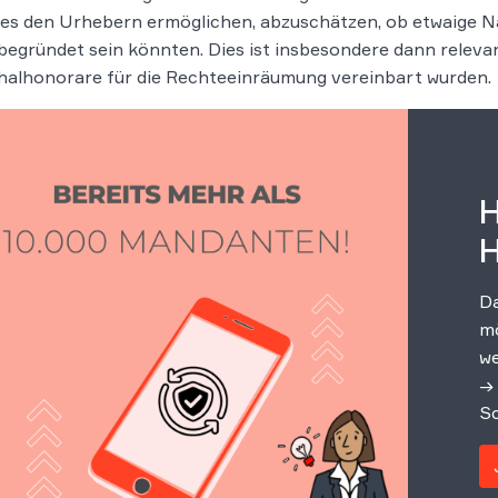
n es den Urhebern ermöglichen, abzuschätzen, ob etwaige
begründet sein könnten. Dies ist insbesondere dann relev
halhonorare für die Rechteeinräumung vereinbart wurden.
H
H
Da
mö
we
→ 
Sc