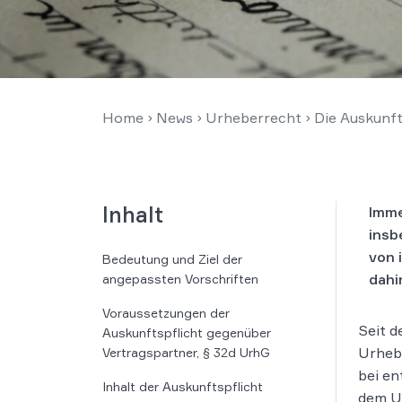
Home
›
News
›
Urheberrecht
›
Die Auskunft
Inhalt
Imme
insb
von 
Bedeutung und Ziel der
dahi
angepassten Vorschriften
Voraussetzungen der
Seit d
Auskunftspflicht gegenüber
Urheb
Vertragspartner, § 32d UrhG
bei en
Inhalt der Auskunftspflicht
dem Ur