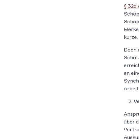
§ 32d 
Schöpf
Schöpf
Werke,
kurze,
Doch a
Schutz
erreic
an ein
Synchr
Arbeit
Ve
Anspr
über d
Vertra
Auskun