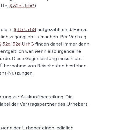
tte,
§ 32e UrhG
).
die in
§ 15 UrhG
aufgezählt sind. Hierzu
tlich zugänglich zu machen. Per Vertrag
§ 32d
,
32e UrhG
finden dabei immer dann
tgeltlich war, wenn also irgendeine
rde. Diese Gegenleistung muss nicht
der Übernahme von Reisekosten bestehen.
tent-Nutzungen.
tung zur Auskunftserteilung. Die
dabei der Vertragspartner des Urhebers.
 wenn der Urheber einen lediglich