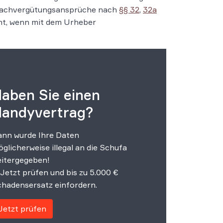
 Nachvergütungsansprüche nach
§§ 32
,
32a
ant, wenn mit dem Urheber
aben Sie einen
andyvertrag?
nn wurde Ihre Daten
glicherweise illegal an die Schufa
itergegeben!
Jetzt prüfen und bis zu 5.000 €
hadensersatz einfordern.
Jetzt prüfen