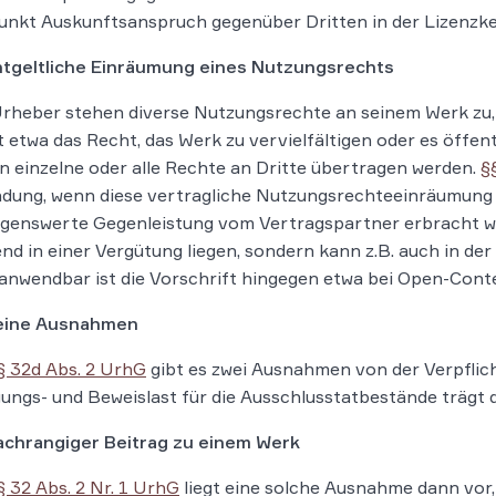
nkt Auskunftsanspruch gegenüber Dritten in der Lizenzke
tgeltliche Einräumung eines Nutzungsrechts
heber stehen diverse Nutzungsrechte an seinem Werk zu, 
 etwa das Recht, das Werk zu vervielfältigen oder es öffen
 einzelne oder alle Rechte an Dritte übertragen werden.
§
ung, wenn diese vertragliche Nutzungsrechteeinräumung en
genswerte Gegenleistung vom Vertragspartner erbracht wu
nd in einer Vergütung liegen, sondern kann z.B. auch in 
anwendbar ist die Vorschrift hingegen etwa bei Open-Con
eine Ausnahmen
§ 32d Abs. 2 UrhG
gibt es zwei Ausnahmen von der Verpflich
ungs- und Beweislast für die Ausschlusstatbestände trägt 
chrangiger Beitrag zu einem Werk
§ 32 Abs. 2 Nr. 1 UrhG
liegt eine solche Ausnahme dann vor,