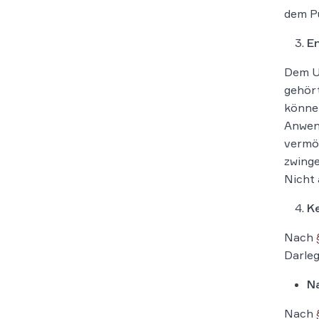
dem Pu
En
Dem Ur
gehört
können
Anwend
vermö
zwinge
Nicht 
K
Nach
Darleg
Na
Nach