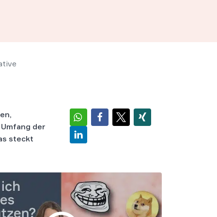
ative
en,
d Umfang der
as steckt