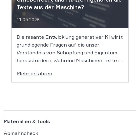
Texte aus der Maschine?
11.05.2026
Die rasante Entwicklung generativer KI wirft
grundlegende Fragen auf, die unser
Verständnis von Schöpfung und Eigentum
herausfordern. Während Maschinen Texte in
Sekundenschnelle produzieren, ringt die
Mehr erfahren
Rechtswissenschaft um die Antwort, ob und
wie diese Werke geschützt sind: Ein Problem,
das längst nicht nur Juristen, sondern alle
Autoren und Kreativen betrifft. […]
Materialien & Tools
Abmahncheck