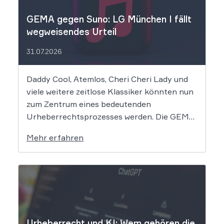
GEMA gegen Suno: LG München I fällt
wegweisendes Urteil
31.07.2026
Daddy Cool, Atemlos, Cheri Cheri Lady und
viele weitere zeitlose Klassiker könnten nun
zum Zentrum eines bedeutenden
Urheberrechtsprozesses werden. Die GEMA
klagt gegen das KI-Unternehmen Suno und
Mehr erfahren
will die Rechte ihrer Mitglieder verteidigen.
Dem Unternehmen hinter der populären KI-
Musik-App werden massive
Urheberrechtsverletzungen vorgeworfen.
Die entscheidende Frage lautet: Durfte Suno
[…]
Urheberrecht und KI: Wem gehören die