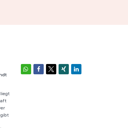
ndt
liegt
aft
Der
gibt