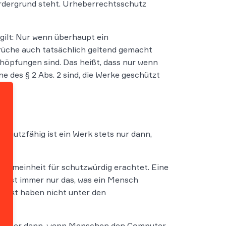
ordergrund steht. Urheberrechtsschutz
gilt: Nur wenn überhaupt ein
rüche auch tatsächlich geltend gemacht
öpfungen sind. Das heißt, dass nur wenn
ne des § 2 Abs. 2 sind, die Werke geschützt
hutzfähig ist ein Werk stets nur dann,
llgemeinheit für schutzwürdig erachtet. Eine
h ist immer nur das, was ein Mensch
wirkt haben nicht unter den
r immer dann, wenn Menschen den Computer