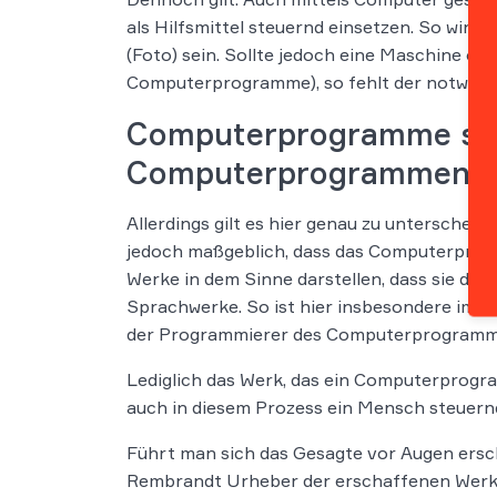
als Hilfsmittel steuernd einsetzen. So wir
(Foto) sein. Sollte jedoch eine Maschine o
Computerprogramme), so fehlt der notwendig
Computerprogramme sind
Computerprogrammen n
Allerdings gilt es hier genau zu untersche
jedoch maßgeblich, dass das Computerprog
Werke in dem Sinne darstellen, dass sie das
Sprachwerke. So ist hier insbesondere imme
der Programmierer des Computerprogramms
Lediglich das Werk, das ein Computerprogram
auch in diesem Prozess ein Mensch steuernd
Führt man sich das Gesagte vor Augen ersc
Rembrandt Urheber der erschaffenen Werke 