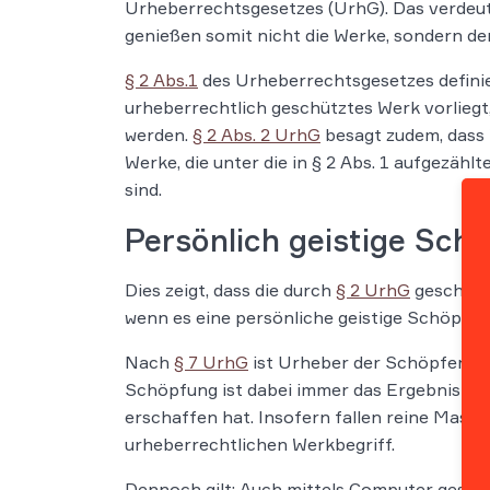
Urheberrechtsgesetzes (UrhG). Das verdeut
genießen somit nicht die Werke, sondern de
§ 2 Abs.1
des Urheberrechtsgesetzes definier
urheberrechtlich geschütztes Werk vorlieg
werden.
§ 2 Abs. 2 UrhG
besagt zudem, dass 
Werke, die unter die in § 2 Abs. 1 aufgezähl
sind.
Persönlich geistige Sch
Dies zeigt, dass die durch
§ 2 UrhG
geschützt
wenn es eine persönliche geistige Schöpfung
Nach
§ 7 UrhG
ist Urheber der Schöpfer ein
Schöpfung ist dabei immer das Ergebnis ein
erschaffen hat. Insofern fallen reine Masc
urheberrechtlichen Werkbegriff.
Dennoch gilt: Auch mittels Computer gesc