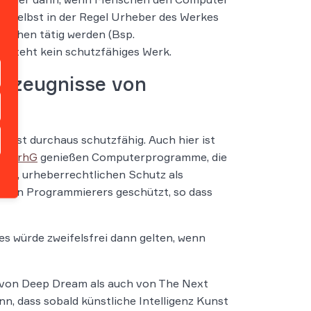
te selbst in der Regel Urheber des Werkes
nschen tätig werden (Bsp.
ntsteht kein schutzfähiges Werk.
Erzeugnisse von
 ist durchaus schutzfähig. Auch hier ist
9a UrhG
genießen Computerprogramme, die
sind, urheberrechtlichen Schutz als
ichen Programmierers geschützt, so dass
es würde zweifelsfrei dann gelten, wenn
l von Deep Dream als auch von The Next
 dass sobald künstliche Intelligenz Kunst