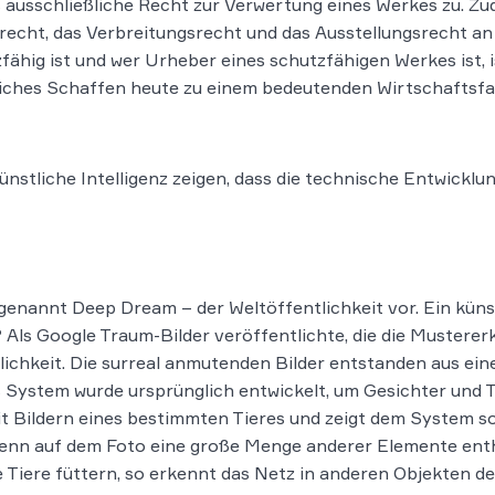
 ausschließliche Recht zur Verwertung eines Werkes zu. Z
recht, das Verbreitungsrecht und das Ausstellungsrecht a
tzfähig ist und wer Urheber eines schutzfähigen Werkes ist, 
liches Schaffen heute zu einem bedeutenden Wirtschaftsf
ünstliche Intelligenz zeigen, dass die technische Entwickl
genannt Deep Dream – der Weltöffentlichkeit vor. Ein küns
Als Google Traum-Bilder veröffentlichte, die die Muste
lichkeit. Die surreal anmutenden Bilder entstanden aus ei
s System wurde ursprünglich entwickelt, um Gesichter und T
it Bildern eines bestimmten Tieres und zeigt dem System so
wenn auf dem Foto eine große Menge anderer Elemente entha
e Tiere füttern, so erkennt das Netz in anderen Objekten d