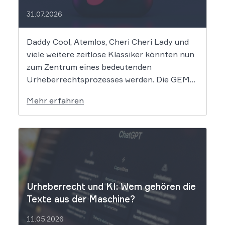
31.07.2026
Daddy Cool, Atemlos, Cheri Cheri Lady und
viele weitere zeitlose Klassiker könnten nun
zum Zentrum eines bedeutenden
Urheberrechtsprozesses werden. Die GEMA
klagt gegen das KI-Unternehmen Suno und
Mehr erfahren
will die Rechte ihrer Mitglieder verteidigen.
Dem Unternehmen hinter der populären KI-
Musik-App werden massive
Urheberrechtsverletzungen vorgeworfen.
Die entscheidende Frage lautet: Durfte Suno
[…]
Urheberrecht und KI: Wem gehören die
Texte aus der Maschine?
11.05.2026