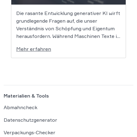
Die rasante Entwicklung generativer KI wirft
grundlegende Fragen auf, die unser
Verständnis von Schöpfung und Eigentum
herausfordern. Während Maschinen Texte in
Sekundenschnelle produzieren, ringt die
Mehr erfahren
Rechtswissenschaft um die Antwort, ob und
wie diese Werke geschützt sind: Ein Problem,
das längst nicht nur Juristen, sondern alle
Autoren und Kreativen betrifft. […]
Materialien & Tools
Abmahncheck
Datenschutzgenerator
Verpackungs-Checker