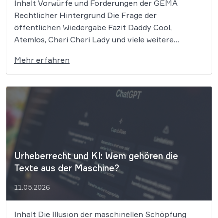
Inhalt Vorwürfe und Forderungen der GEMA
Rechtlicher Hintergrund Die Frage der
öffentlichen Wiedergabe Fazit Daddy Cool,
Atemlos, Cheri Cheri Lady und viele weitere
zeitlose Klassiker könnten nun zum Zentrum eines
Mehr erfahren
bedeutenden Urheberrechtsprozesses werden. Die
GEMA klagt gegen das KI-Unternehmen Suno und
will die Rechte ihrer Mitglieder verteidigen. Dem
Unternehmen […]
Urheberrecht und KI: Wem gehören die
Texte aus der Maschine?
11.05.2026
Inhalt Die Illusion der maschinellen Schöpfung