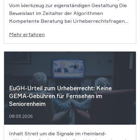
Vom Werkzeug zur eigenständigen Gestaltung Die
Beweislast im Zeitalter der Algorithmen
Kompetente Beratung bei Urheberrechtsfragen
und KI-Nutzung Die rasante Entwicklung
Mehr erfahren
generativer KI wirft grundlegende Fragen auf, die
unser Verständnis von Schöpfung und Eigentum
herausfordern. Während Maschinen Texte in
Sekundenschnelle produzieren, ringt die
Rechtswissenschaft […]
EuGH-Urteil zum Urheberrecht: Keine
GEMA-Gebühren für Fernsehen im
Seniorenheim
08.05.2026
Inhalt Streit um die Signale im rheinland-