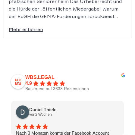
pfälzischen Seniorenheim Das Urheberrecht und
die Hürde der „öffentlichen Wiedergabe“ Warum
der EuGH die GEMA-Forderungen zurückweist
Rechtliche Sicherheit für Heime und soziale
Mehr erfahren
Einrichtungen Kompetente Beratung im Urheber-
und Medienrecht Die Weiterleitung von Radio- und
Fernsehsignalen in die Zimmer von
Seniorenheimbewohnern stellt keine neue […]
WBS.LEGAL
4.9
Basierend auf 3638 Rezensionen
Daniel Thiele
vor 2 Wochen
Nach 3 Monaten konnte der Facebook Account