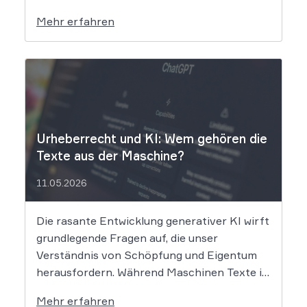
klagt gegen das KI-Unternehmen Suno und
Mehr erfahren
will die Rechte ihrer Mitglieder verteidigen.
Dem Unternehmen hinter der populären KI-
Musik-App werden massive
Urheberrechtsverletzungen vorgeworfen.
Die entscheidende Frage lautet: Durfte Suno
[…]
Urheberrecht und KI: Wem gehören die
Texte aus der Maschine?
11.05.2026
Die rasante Entwicklung generativer KI wirft
grundlegende Fragen auf, die unser
Verständnis von Schöpfung und Eigentum
herausfordern. Während Maschinen Texte in
Sekundenschnelle produzieren, ringt die
Mehr erfahren
Rechtswissenschaft um die Antwort, ob und