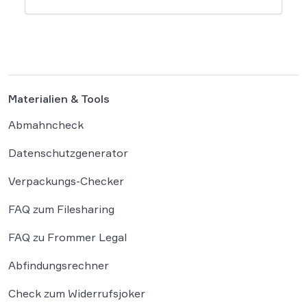
wie diese Werke geschützt sind: Ein Problem,
das längst nicht nur Juristen, sondern alle
Autoren und Kreativen betrifft. […]
Materialien & Tools
Abmahncheck
Datenschutzgenerator
Verpackungs-Checker
FAQ zum Filesharing
FAQ zu Frommer Legal
Abfindungsrechner
Check zum Widerrufsjoker