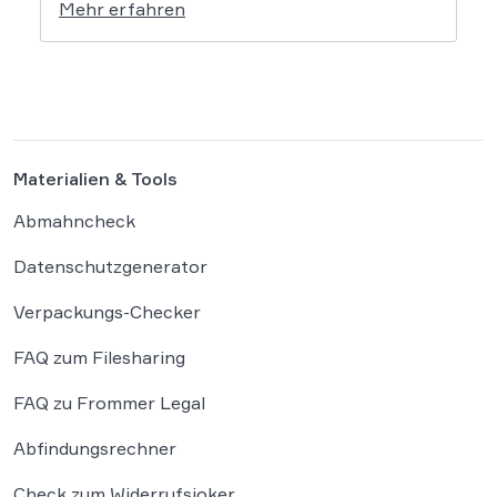
Mehr erfahren
Rechtswissenschaft um die Antwort, ob und
wie diese Werke geschützt sind: Ein Problem,
das längst nicht nur Juristen, sondern alle
Autoren und Kreativen betrifft. […]
Materialien & Tools
Abmahncheck
Datenschutzgenerator
Verpackungs-Checker
FAQ zum Filesharing
FAQ zu Frommer Legal
Abfindungsrechner
Check zum Widerrufsjoker