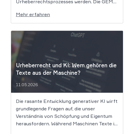
Urheberrechtsprozesses werden. Die GEMA
klagt gegen das KI-Unternehmen Suno und
Mehr erfahren
will die Rechte ihrer Mitglieder verteidigen.
Dem Unternehmen hinter der populären KI-
Musik-App werden massive
Urheberrechtsverletzungen vorgeworfen.
Die entscheidende Frage lautet: Durfte Suno
[…]
Urheberrecht und KI: Wem gehören die
Texte aus der Maschine?
11.05.2026
Die rasante Entwicklung generativer KI wirft
grundlegende Fragen auf, die unser
Verständnis von Schöpfung und Eigentum
herausfordern. Während Maschinen Texte in
Sekundenschnelle produzieren, ringt die