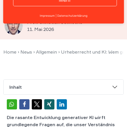
der Maschine?
Impressum
|
Datenschutzerklärung
Prof. Christian Solmecke
11. Mai 2026
Home
›
News
›
Allgemein
›
Urheberrecht und KI: Wem geh
Inhalt
Die rasante Entwicklung generativer KI wirft
grundlegende Fragen auf, die unser Verständnis