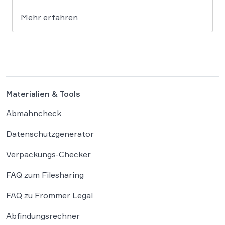
klagt gegen das KI-Unternehmen Suno und will
Mehr erfahren
die Rechte ihrer Mitglieder verteidigen. Dem
Unternehmen hinter der populären KI-Musik-
App werden massive
Urheberrechtsverletzungen vorgeworfen. Die
entscheidende Frage lautet: Durfte Suno […]
Materialien & Tools
Abmahncheck
Datenschutzgenerator
Verpackungs-Checker
FAQ zum Filesharing
FAQ zu Frommer Legal
Abfindungsrechner