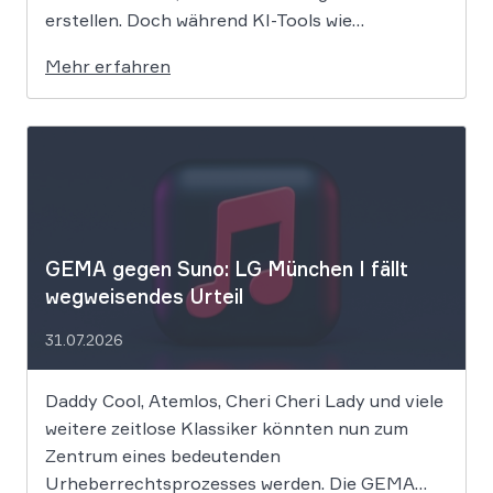
erstellen. Doch während KI-Tools wie
Midjourney, DALL-E oder Stable Diffusion in
Mehr erfahren
Sekundenschnelle beeindruckende Ergebnisse
liefern, wirft der Einsatz von Algorithmen in der
Kreativbranche komplexe juristische Fragen
auf. Das Urheberrecht, das Markenrecht und
das Patentrecht […]
GEMA gegen Suno: LG München I fällt
wegweisendes Urteil
31.07.2026
Daddy Cool, Atemlos, Cheri Cheri Lady und viele
weitere zeitlose Klassiker könnten nun zum
Zentrum eines bedeutenden
Urheberrechtsprozesses werden. Die GEMA