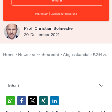
Kunden trotz „verbrieftem
Rückgaberecht“
Impressum
|
Datenschutzerklärung
Prof. Christian Solmecke
20. Dezember 2021
Home
›
News
›
Verkehrsrecht
›
Abgasskandal
›
BGH zum D
Inhalt