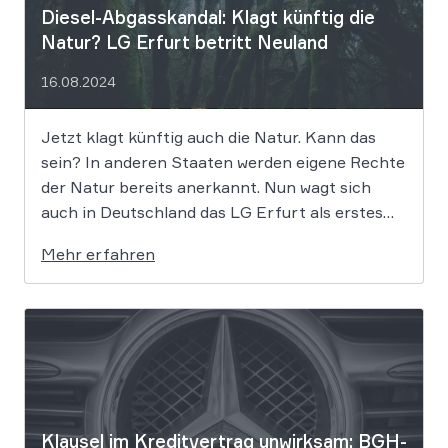
Diesel-Abgasskandal: Klagt künftig die
Natur? LG Erfurt betritt Neuland
16.08.2024
Jetzt klagt künftig auch die Natur. Kann das
sein? In anderen Staaten werden eigene Rechte
der Natur bereits anerkannt. Nun wagt sich
auch in Deutschland das LG Erfurt als erstes
Gericht in diese Richtung und begeht damit
Mehr erfahren
Neuland. Und das ausgerechnet in einem Diesel-
Abgasskandal-Fall – den Käufer eines BMW […]
Klausel im Kre­dit­ver­trag unwirksam: BGH-