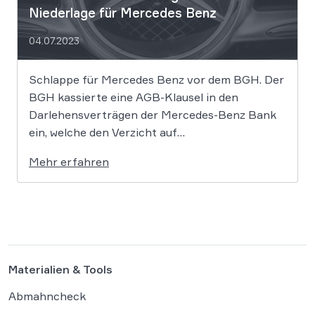
Niederlage für Mercedes Benz
04.07.2023
Schlappe für Mercedes Benz vor dem BGH. Der
BGH kassierte eine AGB-Klausel in den
Darlehensverträgen der Mercedes-Benz Bank
ein, welche den Verzicht auf
Schadensersatzansprüche beim Abschluss des
Mehr erfahren
Autokredits beinhaltete. Damit dürfen Käufer
weiterhin gegen Mercedes klagen und
Schadensersatz z.B. im Zusammenhang mit dem
Diesel-Abgasskandal fordern. Dass das nicht
nur für […]
Materialien & Tools
Abmahncheck