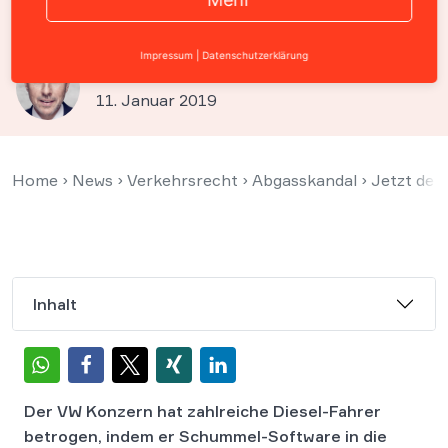
beitreten – WBS hilft Ihnen!
Impressum
|
Datenschutzerklärung
Prof. Christian Solmecke
11. Januar 2019
Home
›
News
›
Verkehrsrecht
›
Abgasskandal
›
Jetzt der
Inhalt
Der VW Konzern hat zahlreiche Diesel-Fahrer
betrogen, indem er Schummel-Software in die