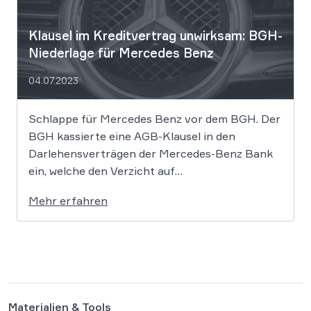
Klausel im Kre­dit­ver­trag unwirksam: BGH-
Niederlage für Mercedes Benz
04.07.2023
Schlappe für Mercedes Benz vor dem BGH. Der
BGH kassierte eine AGB-Klausel in den
Darlehensverträgen der Mercedes-Benz Bank
ein, welche den Verzicht auf
Schadensersatzansprüche beim Abschluss des
Mehr erfahren
Autokredits beinhaltete. Damit dürfen Käufer
weiterhin gegen Mercedes klagen und
Schadensersatz z.B. im Zusammenhang mit dem
Diesel-Abgasskandal fordern. Dass das nicht
nur für […]
Materialien & Tools