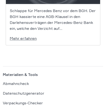
Schlappe für Mercedes Benz vor dem BGH. Der
BGH kassierte eine AGB-Klausel in den
Darlehensverträgen der Mercedes-Benz Bank
ein, welche den Verzicht auf
Schadensersatzansprüche beim Abschluss des
Mehr erfahren
Autokredits beinhaltete. Damit dürfen Käufer
weiterhin gegen Mercedes klagen und
Schadensersatz z.B. im Zusammenhang mit dem
Diesel-Abgasskandal fordern. Dass das nicht
nur für […]
Materialien & Tools
Abmahncheck
Datenschutzgenerator
Verpackungs-Checker