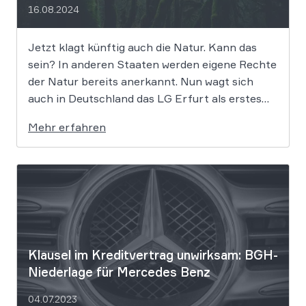
16.08.2024
Jetzt klagt künftig auch die Natur. Kann das
sein? In anderen Staaten werden eigene Rechte
der Natur bereits anerkannt. Nun wagt sich
auch in Deutschland das LG Erfurt als erstes
Gericht in diese Richtung und begeht damit
Mehr erfahren
Neuland. Und das ausgerechnet in einem Diesel-
Abgasskandal-Fall – den Käufer eines BMW […]
Klausel im Kre­dit­ver­trag unwirksam: BGH-
Niederlage für Mercedes Benz
04.07.2023