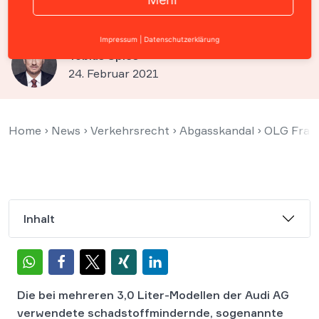
Käufer
Impressum
|
Datenschutzerklärung
Tobias Spies
24. Februar 2021
Home
›
News
›
Verkehrsrecht
›
Abgasskandal
›
OLG Frank
Inhalt
Die bei mehreren 3,0 Liter-Modellen der Audi AG
verwendete schadstoffmindernde, sogenannte