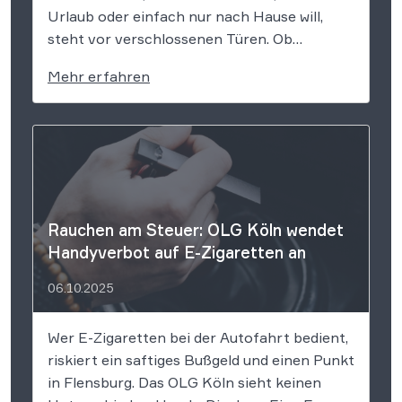
Urlaub oder einfach nur nach Hause will,
steht vor verschlossenen Türen. Ob
Lokführer-Streik, Warnstreik im ÖPNV oder
Mehr erfahren
Bodenpersonal am Flughafen – wenn nichts
mehr geht, stellt sich die alles entscheidende
Frage: Wer zahlt eigentlich […]
Rauchen am Steuer: OLG Köln wendet
Handyverbot auf E-Zigaretten an
06.10.2025
Wer E-Zigaretten bei der Autofahrt bedient,
riskiert ein saftiges Bußgeld und einen Punkt
in Flensburg. Das OLG Köln sieht keinen