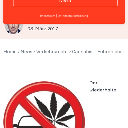
gelegentlichem Konsum
Impressum
|
Datenschutzerklärung
Prof. Christian Solmecke
03. März 2017
Home
›
News
›
Verkehrsrecht
›
Cannabis – Führerschein
Der
wiederholte